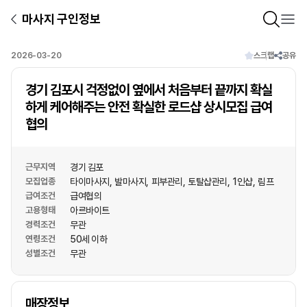
마사지 구인정보
2026-03-20
스크랩
공유
경기 김포시 걱정없이 옆에서 처음부터 끝까지 확실
하게 케어해주는 안전 확실한 로드샵 상시모집 급여
협의
근무지역
경기 김포
모집업종
타이마사지
발마사지
피부관리
토탈샵관리
1인샵
림프
급여조건
급여협의
고용형태
아르바이트
경력조건
무관
연령조건
50세 이하
성별조건
무관
상호명
매장정보