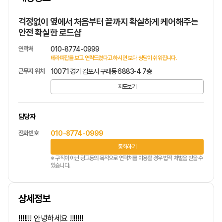
1
/
1
걱정없이 옆에서 처음부터 끝까지 확실하게 케어해주는
안전 확실한 로드샵
연락처
010-8774-0999
테라피잡를 보고 연락드렸다고 하시면 보다 상담이 쉬워집니다.
근무지 위치
10071 경기 김포시 구래동 6883-4 7층
지도보기
담당자
전화번호
010-8774-0999
통화하기
※ 구직이 아닌 광고등의 목적으로 연락처를 이용할 경우 법적 처벌을 받을 수
있습니다.
상세정보
!!!!!!! 안녕하세요 !!!!!!!