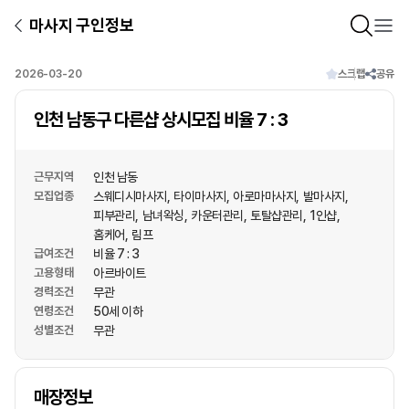
마사지 구인정보
2026-03-20
스크랩
공유
인천 남동구 다른샵 상시모집 비율 7 : 3
근무지역
인천 남동
모집업종
스웨디시마사지
타이마사지
아로마마사지
발마사지
피부관리
남녀왁싱
카운터관리
토탈샵관리
1인샵
홈케어
림프
급여조건
비율 7 : 3
고용형태
아르바이트
경력조건
무관
연령조건
50세 이하
성별조건
무관
상호명
매장정보
1
/
1