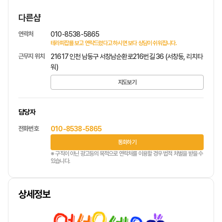
다른샵
연락처
010-8538-5865
테라피잡를 보고 연락드렸다고 하시면 보다 상담이 쉬워집니다.
근무지 위치
21617 인천 남동구 서창남순환로216번길 36 (서창동, 리치타
워)
지도보기
담당자
전화번호
010-8538-5865
통화하기
※ 구직이 아닌 광고등의 목적으로 연락처를 이용할 경우 법적 처벌을 받을 수
있습니다.
상세정보