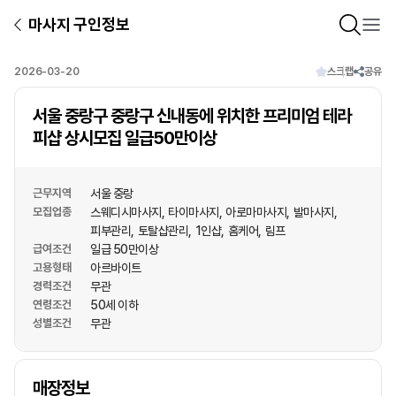
마사지 구인정보
2026-03-20
스크랩
공유
서울 중랑구 중랑구 신내동에 위치한 프리미엄 테라
피샵 상시모집 일급50만이상
근무지역
서울 중랑
모집업종
스웨디시마사지
타이마사지
아로마마사지
발마사지
피부관리
토탈샵관리
1인샵
홈케어
림프
급여조건
일급 50만이상
고용형태
아르바이트
경력조건
무관
연령조건
50세 이하
성별조건
무관
상호명
매장정보
1
/
1