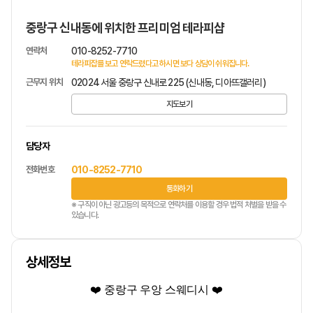
중랑구 신내동에 위치한 프리미엄 테라피샵
연락처
010-8252-7710
테라피잡를 보고 연락드렸다고 하시면 보다 상담이 쉬워집니다.
근무지 위치
02024 서울 중랑구 신내로 225 (신내동, 디아뜨갤러리)
지도보기
담당자
전화번호
010-8252-7710
통화하기
※ 구직이 아닌 광고등의 목적으로 연락처를 이용할 경우 법적 처벌을 받을 수
있습니다.
상세정보
❤️ 중랑구 우앙
스웨디시
❤️