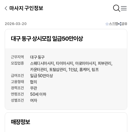
마사지 구인정보
2026-03-20
스크랩
공유
대구 동구 상시모집 일급50만이상
근무지역
대구 동구
모집업종
스웨디시마사지
타이마사지
아로마마사지
피부관리
카운터관리
토탈샵관리
1인샵
홈케어
림프
급여조건
일급 50만이상
고용형태
협의
경력조건
무관
연령조건
50세 이하
성별조건
여자
상호명
매장정보
1
/
1