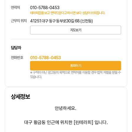
연락처
010-5788-0453
테라피잡를 보고 연락드렸다고 하시면 보다 상담이 쉬워집니다.
근무지 위치
41251 대구 동구 동부로30길 68 (신천동)
지도보기
담당자
전화번호
010-5788-0453
통화하기
※ 구직이 아닌 광고등의 목적으로 연락처를 이용할 경우 법적 처벌을 받을 수
있습니다.
상세정보
안녕하세요.
대구 황금동 인근에 위치한 [린테라피] 입니다.