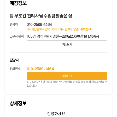
매장정보
1
/
1
팁 무조건 관리사님 수입팁빨좋은 샵
연락처
010-2589-1464
테라피잡를 보고 연락드렸다고 하시면 보다 상담이 쉬워집니다.
근무지 위치
16571 경기 수원시 권선구 효원로266번길 18 (권선동)
지도보기
담당자
전화번호
010-2589-1464
통화하기
※ 구직이 아닌 광고등의 목적으로 연락처를 이용할 경우 법적 처벌을 받을 수
있습니다.
상세정보
안녕하세요~