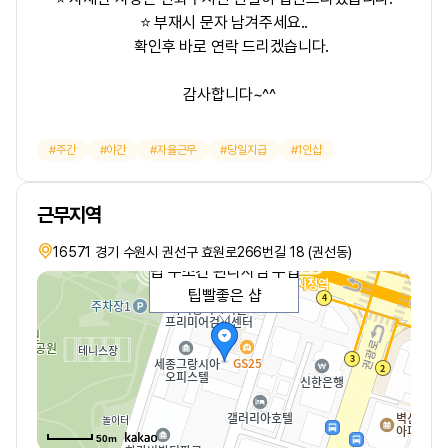
⭐ 부재시 문자 남겨주세요..
확인후 바로 연락 드리겠습니다.
감사합니다~^^
주간
야간
자율근무
당일지급
1인샵
근무지역
16571 경기 수원시 권선구 효원로266번길 18 (권선동)
팁 무조건 관리사님 수입
팁빨좋은 샵
50m