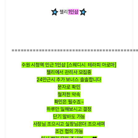
젤리
1인샵
=========================================
수원 시청역 인근 1인샵 [스웨디시 테라피 아로마]
젤리에서 관리사 모집중
24만근시 추가 보너스 솔솔합니다
문자로 확인
철저한 약속
확인은 필수죠~
하루만 일해보시고 결정
단기 알바도 가능
사장님 조으시고 실장님은더 조으세여
조건 협의 가능