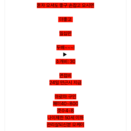
혼자 오셔도 좋구 손잡고 오시면
더좋고
일십만
두배~~~!
▶
소개비: 30
면접비
24일 만근시 지급
아로마 구인
페이40~800
갯수4~8
나이제한 50세 이하
관리살되신분 오케이