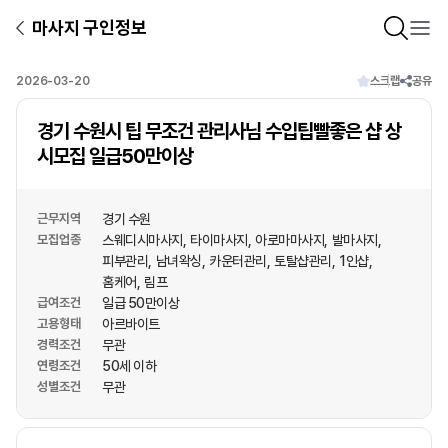
마사지 구인정보
2026-03-20
스크랩
공유
경기 수원시 팁 무조건 관리사님 수입팁빨좋은 샵 상
시모집 일급50만이상
근무지역
경기 수원
모집업종
스웨디시마사지
타이마사지
아로마마사지
발마사지
피부관리
남녀왁싱
카운터관리
토탈샵관리
1인샵
홈케어
림프
급여조건
일급 50만이상
고용형태
아르바이트
경력조건
무관
연령조건
50세 이하
성별조건
무관
상호명