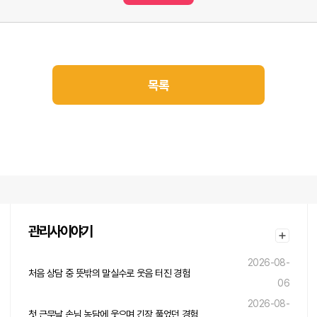
목록
관리사이야기
2026-08-
처음 상담 중 뜻밖의 말실수로 웃음 터진 경험
06
2026-08-
첫 근무날 손님 농담에 웃으며 긴장 풀었던 경험