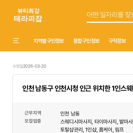
지역별 구인정보
통합 구인정보
구직정보
수정일
2026-03-20
인천 남동구 인천시청 인근 위치한 1인스
근무지역
인천 남동
모집업종
스웨디시마사지
타이마사지
발마사
토탈샵관리
1인샵
홈케어
림프