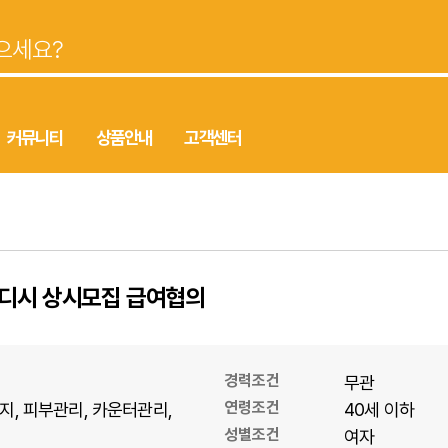
커뮤니티
상품안내
고객센터
웨디시 상시모집 급여협의
경력조건
무관
연령조건
지
피부관리
카운터관리
40세 이하
성별조건
여자