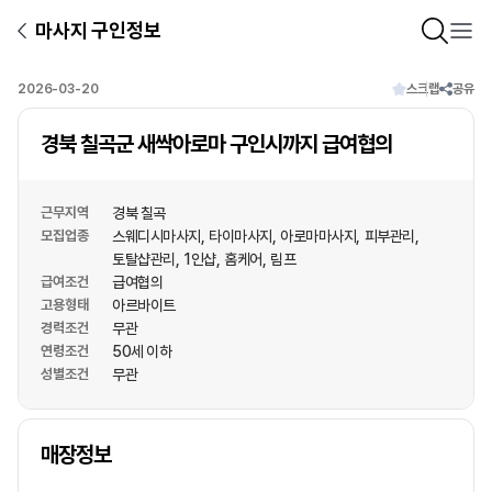
마사지 구인정보
2026-03-20
스크랩
공유
경북 칠곡군 새싹아로마 구인시까지 급여협의
근무지역
경북 칠곡
모집업종
스웨디시마사지
타이마사지
아로마마사지
피부관리
토탈샵관리
1인샵
홈케어
림프
급여조건
급여협의
고용형태
아르바이트
경력조건
무관
연령조건
50세 이하
성별조건
무관
상호명
매장정보
1
/
1