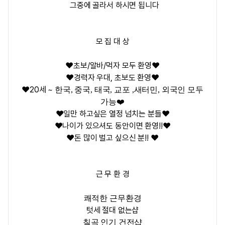
그중에 골라서 하시면 됩니다
모 집 대 상
❤️초보/알바/먹자 모두 환영❤️
❤️경력자 우대, 초보도 환영❤️
❤️20세 ~
한국, 중국, 태국, 교포 ,새터민, 외국인 모두
가능❤️
❤️일만 하고싶은 열정 넘치는 분들❤️
❤️나이가 있으셔도 동안이면 환영!!❤️
❤️돈 많이 벌고 싶으신 분!! ❤️
근 무 환 경
쾌적한 근무환경
텃세 절대 없는샵
칠곡 인기 건전샵