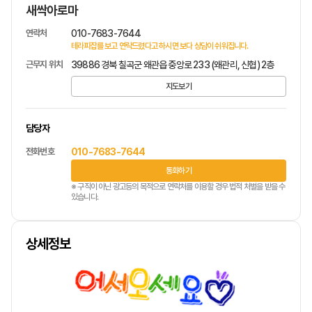
새싹아로마
연락처
010-7683-7644
테라피잡를 보고 연락드렸다고 하시면 보다 상담이 쉬워집니다.
근무지 위치
39886 경북 칠곡군 왜관읍 중앙로 233 (왜관리, 신협) 2층
지도보기
담당자
전화번호
010-7683-7644
통화하기
※ 구직이 아닌 광고등의 목적으로 연락처를 이용할 경우 법적 처벌을 받을 수
있습니다.
상세정보