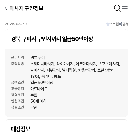
마사지 구인정보
2026-03-20
스크랩
공유
경북 구미시 구인시까지 일급50만이상
근무지역
경북 구미
모집업종
스웨디시마사지
타이마사지
아로마마사지
스포츠마사지
발마사지
피부관리
남녀왁싱
카운터관리
토탈샵관리
1인샵
홈케어
림프
급여조건
일급 50만이상
고용형태
아르바이트
경력조건
무관
연령조건
50세 이하
성별조건
무관
상호명
매장정보
1
/
1