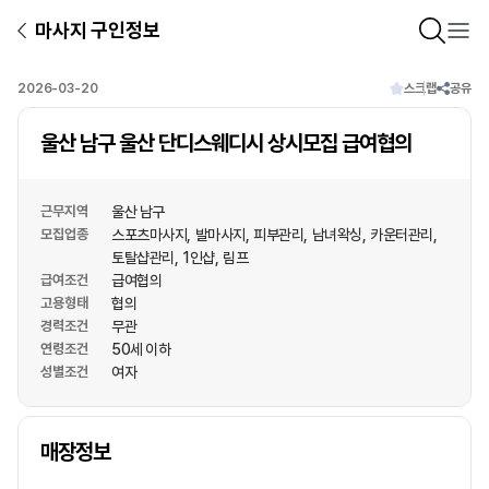
마사지 구인정보
2026-03-20
스크랩
공유
울산 남구 울산 단디스웨디시 상시모집 급여협의
근무지역
울산 남구
모집업종
스포츠마사지
발마사지
피부관리
남녀왁싱
카운터관리
토탈샵관리
1인샵
림프
급여조건
급여협의
고용형태
협의
경력조건
무관
연령조건
50세 이하
성별조건
여자
상호명
매장정보
1
/
1