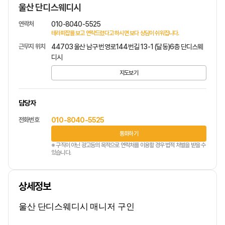
울산 단디스웨디시
연락처
010-8040-5525
테라피잡를 보고 연락드렸다고 하시면 보다 상담이 쉬워집니다.
근무지 위치
44703 울산 남구 번영로144번길 13-1 (달동)6층 단디스웨
디시
지도보기
담당자
전화번호
010-8040-5525
통화하기
※ 구직이 아닌 광고등의 목적으로 연락처를 이용할 경우 법적 처벌을 받을 수
있습니다.
상세정보
울산 단디스웨디시 매니저 구인