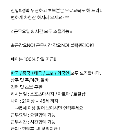
신입&경력 무관하고 초보분은 무료교육도 해 드리니
편하게 차한잔 하시러 오세요~^^
⭐근무요일 & 시간 모두 조절가능⭐
출근강요NO! 근무시간 강요NO! 블랙관리OK!
페이는 100% 당일 지급!!
한국 / 중국 / 태국 / 교포 / 외국인
모두 모집합니다.
상주 및 주/야간, 알바
경력 및 초보 무관
하시는일 : 스포츠마사지 / 아로마 / 토탈샵
나이 : 21이상 ~ 45세 까지
-45세 이상 젊어 보이시면 연락주세요
근무요일 : 요일협의 가능
근무시간 : 시간협의 가능
급여 :
협의후 ~‼ 당일지급‼