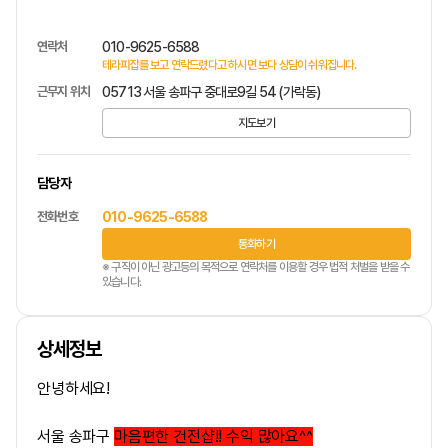
연락처
010-9625-6588
테라피잡를 보고 연락드렸다고 하시면 보다 상담이 쉬워집니다.
근무지 위치
05713 서울 송파구 중대로9길 54 (가락동)
지도보기
담당자
전화번호
010-9625-6588
통화하기
※ 구직이 아닌 광고등의 목적으로 연락처를 이용할 경우 법적 처벌을 받을 수
있습니다.
상세정보
안녕하세요!
서울 송파구
마음편한 건전샵!! 수익 많아요^^