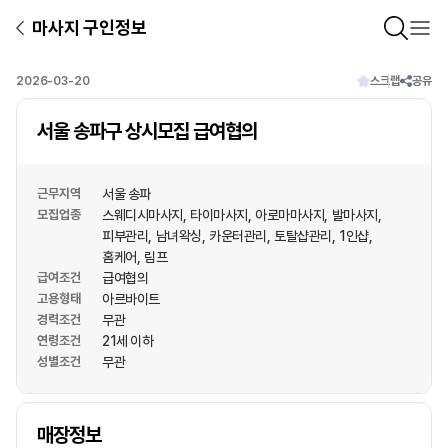
마사지 구인정보
2026-03-20
스크랩
공유
서울 송파구 상시모집 급여협의
근무지역
서울 송파
모집업종
스웨디시마사지
타이마사지
아로마마사지
발마사지
피부관리
남녀왁싱
카운터관리
토탈샵관리
1인샵
홈케어
림프
급여조건
급여협의
고용형태
아르바이트
경력조건
무관
연령조건
21세 이하
성별조건
무관
상호명
매장정보
1
/
1