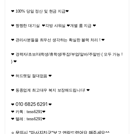
❤ 100% 당일 정산 및 현금 지급❤
❤ 짱짱한 대기실
❤
각방 샤워실
❤
개별 룸 지급 ❤
❤ 관리사분들을 최우선 생각하는 확실한 블랙 처리 ! ❤
❤ 경력자/초보/대학생/휴학생/투잡/부업/알바/주말반 ( 모두 가능 !
) ❤
❤ 허드렛일 절대없음 ❤
❤ 동종업계 최고대우 복지 보장해드립니다! ❤
010 6825 6291
❤
❤
❤ 카톡 : tess6291❤
❤ 텔레 : tess6291❤
⭐ 문의시 "마사지친구"보고 연락드렸어요 해주세요^^