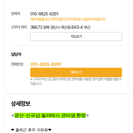
연락처
010-6825-6291
테라피잡를 보고 연락드렸다고 하시면 보다 상담이 쉬워집니다.
근무지 위치
38672 경북 경산시 옥산동 863-4 부근
지도보기
담당자
전화번호
010-6825-6291
통화하기
※ 구직이 아닌 광고등의 목적으로 연락처를 이용할 경우 법적 처벌을 받을 수
있습니다.
상세정보
⭐
경산 신규샵 필라테스 관리샘 환영
⭐
❤ 출퇴근 휴무 자유화❤