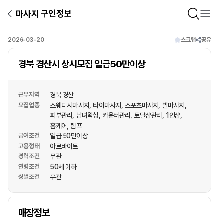
마사지 구인정보
2026-03-20
스크랩
공유
경북 경산시 상시모집 일급50만이상
근무지역
경북 경산
모집업종
스웨디시마사지
타이마사지
스포츠마사지
발마사지
피부관리
남녀왁싱
카운터관리
토탈샵관리
1인샵
홈케어
림프
급여조건
일급 50만이상
고용형태
아르바이트
경력조건
무관
연령조건
50세 이하
성별조건
무관
상호명
매장정보
1
/
1