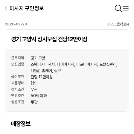
마사지 구인정보
2026-03-20
스크랩
공유
경기 고양시 상시모집 건당12만이상
근무지역
경기 고양
모집업종
스웨디시마사지
타이마사지
아로마마사지
토탈샵관리
1인샵
홈케어
림프
급여조건
건당 12만이상
고용형태
협의
경력조건
무관
연령조건
50세 이하
성별조건
무관
상호명
매장정보
1
/
1