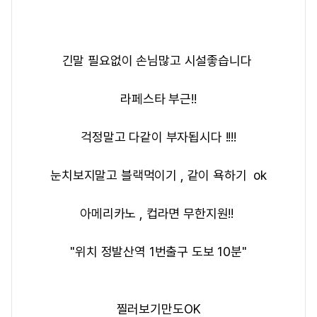
긴말 필요없이 손님많고 시설좋습니다
라페스타 부근!!
걱정말고 다같이 부자됩시다 !!!!
눈치보지말고 블랙먹이기 , 같이 욕하기 ok
아메리카노 , 컵라면 무한지원!!
"위치 정발산역 1번출구 도보 10분"
​찔러보기만도OK