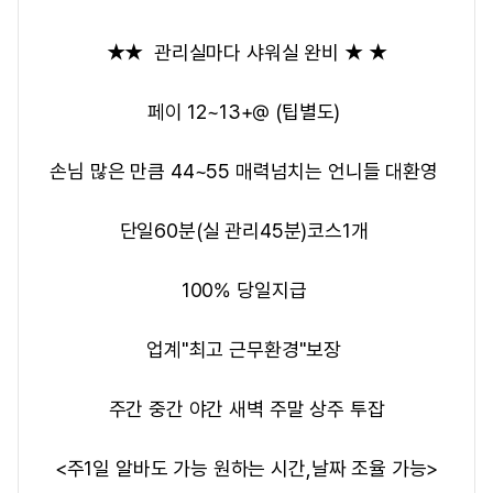
★★ 관리실마다 샤워실 완비 ★ ★
페이 12~13+@ (팁별도)
손님 많은 만큼 44~55 매력넘치는 언니들 대환영
단일60분(실 관리45분)코스1개
100% 당일지급
업계"최고 근무환경"보장
주간 중간 야간 새벽 주말 상주 투잡
<주1일 알바도 가능 원하는 시간,날짜 조율 가능>