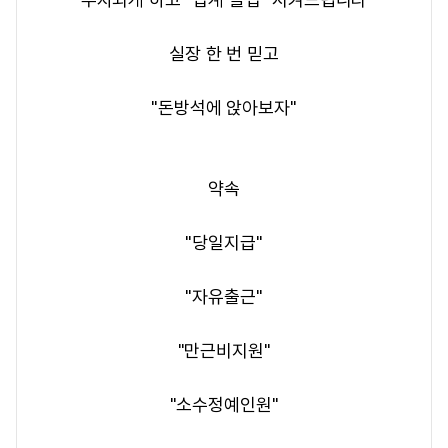
실장 한 번 믿고
"돈방석에 앉아보자"
​약속​
"당일지급"
"자유출근"
"만근비지원"
"소수정예인원"