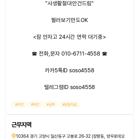
"사생활절대안건드림"
​찔러보기만도OK
<잠 안자고 24시간 연락 대기중>
☎ 전화,문자 010-6711-4558 ☎
카카5톡ID soso4558
텔레그램ID soso4558
주간
야간
상주
당일지급
근무지역
10364 경기 고양시 일산동구 고봉로 26-32 (장항동, 양우로데오