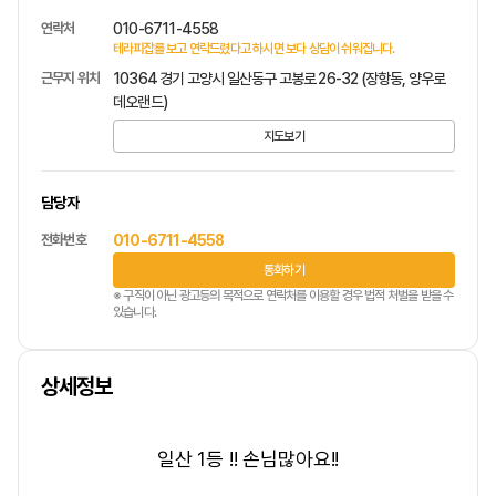
연락처
010-6711-4558
테라피잡를 보고 연락드렸다고 하시면 보다 상담이 쉬워집니다.
근무지 위치
10364 경기 고양시 일산동구 고봉로 26-32 (장항동, 양우로
데오랜드)
지도보기
담당자
전화번호
010-6711-4558
통화하기
※ 구직이 아닌 광고등의 목적으로 연락처를 이용할 경우 법적 처벌을 받을 수
있습니다.
상세정보
일산 1등 !! 손님많아요!!