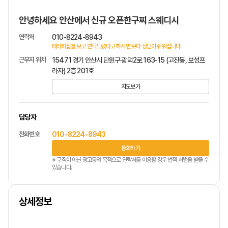
안녕하세요 안산에서 신규 오픈한구찌 스웨디시
연락처
010-8224-8943
테라피잡를 보고 연락드렸다고 하시면 보다 상담이 쉬워집니다.
근무지 위치
15471 경기 안산시 단원구 광덕2로 163-15 (고잔동, 보성프
라자) 2층 201호
지도보기
담당자
전화번호
010-8224-8943
통화하기
※ 구직이 아닌 광고등의 목적으로 연락처를 이용할 경우 법적 처벌을 받을 수
있습니다.
상세정보