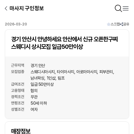
마사지 구인정보
2026-03-20
스크랩
공유
경기 안산시 안녕하세요 안산에서 신규 오픈한구찌
스웨디시 상시모집 일급50만이상
근무지역
경기 안산
모집업종
스웨디시마사지
타이마사지
아로마마사지
피부관리
남녀왁싱
1인샵
림프
급여조건
일급 50만이상
고용형태
협의
경력조건
무관
연령조건
50세 이하
성별조건
여자
상호명
매장정보
1
/
1