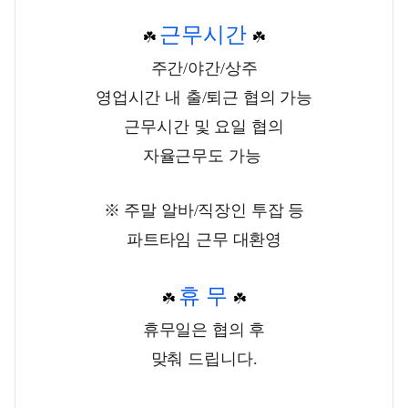
근무시간
☘️
☘️
주간/야간/상주
영업시간 내 출/퇴근
협의 가능
근무시간 및 요일 협의
자율근무도 가능
※ 주말 알바/직장인 투잡 등
파트타임 근무 대환영
휴 무
☘️
☘️
휴무일은 협의 후
맞춰 드립니다.