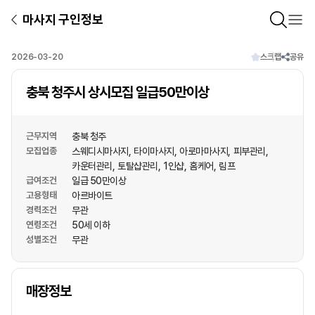
마사지 구인정보
2026-03-20
스크랩
공유
충북 청주시 상시모집 일급50만이상
근무지역
충북 청주
모집업종
스웨디시마사지
타이마사지
아로마마사지
피부관리
카운터관리
토탈샵관리
1인샵
홈케어
림프
급여조건
일급 50만이상
고용형태
아르바이트
경력조건
무관
연령조건
50세 이하
성별조건
무관
상호명
매장정보
1
/
1