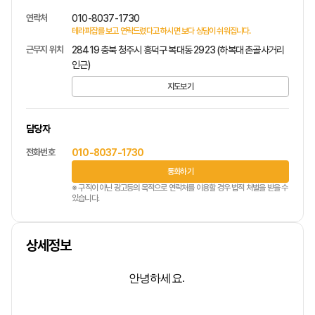
연락처
010-8037-1730
테라피잡를 보고 연락드렸다고 하시면 보다 상담이 쉬워집니다.
근무지 위치
28419 충북 청주시 흥덕구 복대동 2923 (하복대 촌골사거리
인근)
지도보기
담당자
전화번호
010-8037-1730
통화하기
※ 구직이 아닌 광고등의 목적으로 연락처를 이용할 경우 법적 처벌을 받을 수
있습니다.
상세정보
안녕하세요.