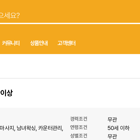
커뮤니티
상품안내
고객센터
만이상
경력조건
무관
연령조건
마사지
남녀왁싱
카운터관리
50세 이하
성별조건
무관