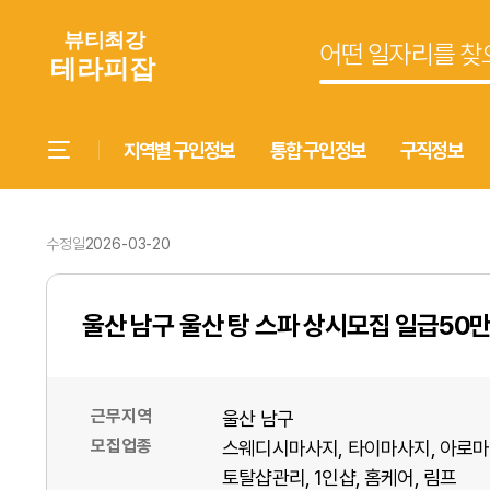
지역별 구인정보
통합 구인정보
구직정보
수정일
2026-03-20
울산 남구 울산 탕 스파 상시모집 일급50
근무지역
울산 남구
모집업종
스웨디시마사지
타이마사지
아로마
토탈샵관리
1인샵
홈케어
림프