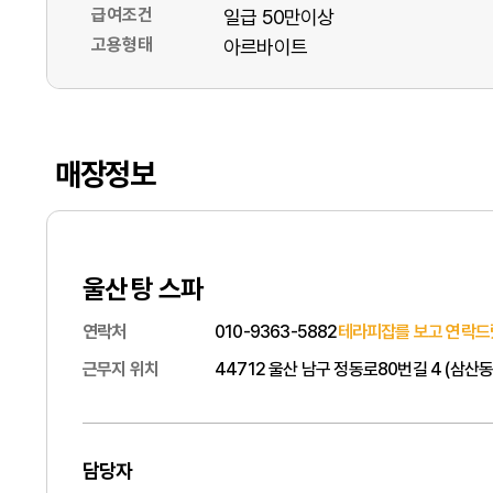
급여조건
일급 50만이상
고용형태
아르바이트
매장정보
울산 탕 스파
연락처
010-9363-5882
테라피잡를 보고 연락드
근무지 위치
44712 울산 남구 정동로80번길 4 (삼산동
담당자