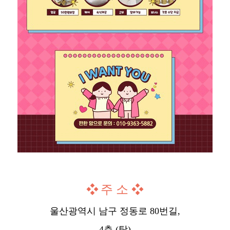
❖
주 소
❖
울산광역시 남구 정동로 80번길,
4층 (탕)