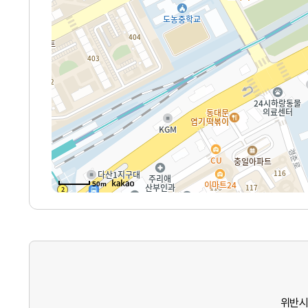
50m
위반시