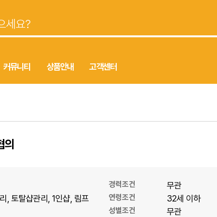
커뮤니티
상품안내
고객센터
협의
경력조건
무관
연령조건
리
토탈샵관리
1인샵
림프
32세 이하
성별조건
무관