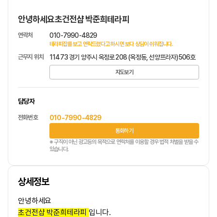
안녕하세요초건전샵 박준희테라피
연락처
010-7990-4829
테라피잡를 보고 연락드렸다고 하시면 보다 상담이 쉬워집니다.
근무지 위치
11473 경기 양주시 옥정로 208 (옥정동, 선양프라자)506호
지도보기
담당자
전화번호
010-7990-4829
통화하기
※ 구직이 아닌 광고등의 목적으로 연락처를 이용할 경우 법적 처벌을 받을 수
있습니다.
상세정보
안녕하세요
초건전샵 박준희테라피
입니다.