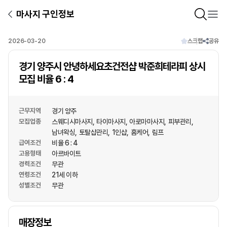
마사지 구인정보
2026-03-20
스크랩
공유
경기 양주시 안녕하세요초건전샵 박준희테라피 상시
모집 비율 6 : 4
근무지역
경기 양주
모집업종
스웨디시마사지
타이마사지
아로마마사지
피부관리
남녀왁싱
토탈샵관리
1인샵
홈케어
림프
급여조건
비율 6 : 4
고용형태
아르바이트
경력조건
무관
연령조건
21세 이하
성별조건
무관
상호명
매장정보
1
/
1