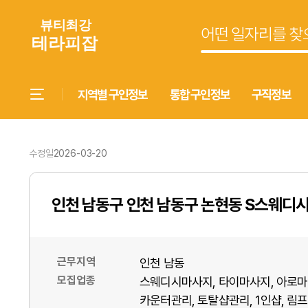
지역별 구인정보
통합 구인정보
구직정보
수정일
2026-03-20
인천 남동구 인천 남동구 논현동 S스웨디
근무지역
인천 남동
모집업종
스웨디시마사지
타이마사지
아로마
카운터관리
토탈샵관리
1인샵
림프