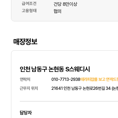
급여조건
건당 8만이상
고용형태
협의
매장정보
인천 남동구 논현동 S스웨디시
연락처
010-7713-2938
테라피잡를 보고 연락드
근무지 위치
21641 인천 남동구 논현로26번길 34 (논
담당자