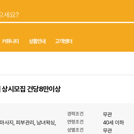
커뮤니티
상품안내
고객센터
시 상시모집 건당8만이상
경력조건
무관
연령조건
마사지
피부관리
남녀왁싱
40세 이하
성별조건
무관