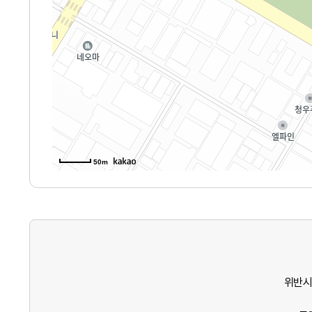
50m
위반시