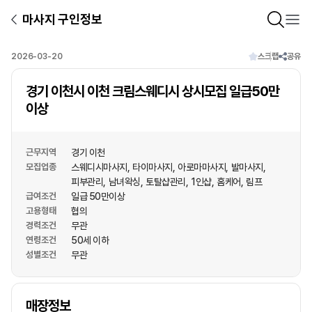
마사지 구인정보
2026-03-20
스크랩
공유
경기 이천시 이천 크림스웨디시 상시모집 일급50만
이상
근무지역
경기 이천
모집업종
스웨디시마사지
타이마사지
아로마마사지
발마사지
피부관리
남녀왁싱
토탈샵관리
1인샵
홈케어
림프
급여조건
일급 50만이상
고용형태
협의
경력조건
무관
연령조건
50세 이하
성별조건
무관
상호명
매장정보
1
/
1