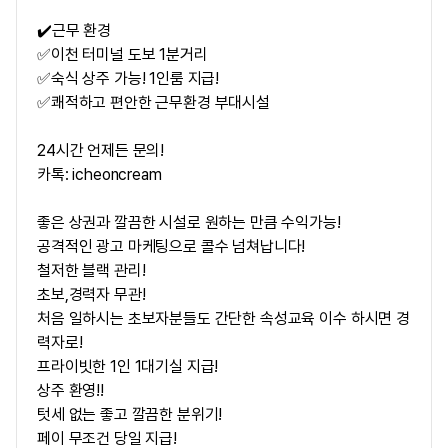
✔️근무 환경
✅이천 터미널 도보 1분거리
✅숙식 상주 가능! 1인룸 지급!
✅쾌적하고 편안한 근무환경 부대시설
24시간 언제든 문의!
카톡: icheoncream
좋은 상권과 깔끔한 시설로 원하는 만큼 수익가능!
공격적인 광고 마케팅으로 콜수 넘쳐납니다!
철저한 블랙 관리!
초보,경력자 무관!
처음 일하시는 초보자분들도 간단한 속성교육 이수 하시면 경
력자로!
프라이빗한 1인 1대기실 지급!
상주 환영!!
텃세 없는 좋고 깔끔한 분위기!
페이 무조건 당일 지급!