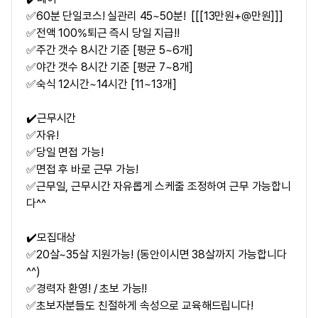
✅60분 단일코스! 실관리 45~50분! [[[13만원+@만원]]]
✅전액 100%퇴근 즉시 당일 지급!!
✅주간 갯수 8시간 기준 [평균 5~6개]
✅야간 갯수 8시간 기준 [평균 7~8개]
✅숙식 12시간~14시간 [11~13개]
✔️근무시간
✅자유!
✅당일 면접 가능!
✅면접 후 바로 근무 가능!
✅근무일, 근무시간 자유롭게 스케줄 조정하여 근무 가능합니
다^^
✔️모집대상
✅20살~35살 지원가능! (동안이시면 38살까지 가능합니다
^^)
✅경력자 환영! / 초보 가능!!
✅초보자분들도 친절하게 속성으로 교육해드립니다!