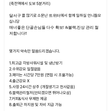
(죽전역에서 도보 5분거리)
콜 많기로 소문난
에서 함께 일하실 언니들모
달서구
트위터
십니당
매너좋은 단골손님들 다수 확보! &블랙,진상 관리 철
저합니다
‼️
몇가지 약속만 말씀드리겠습니다.
1.최고급 각방샤워시설 및 냉난방기
2.수위강요 일절없음
3.페이는 시간당 7만원 (면접 시 조율가능)
4.출근강요 X
5.사장 24시간 상주 (개잘생기고 천사같음)
6.블랙관리철저(안되겠으면 뛰어나오삼)
7.커피&식사 무제한 제공
8.출퇴근 차지원 및 차비 지급 가능