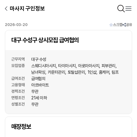
마사지 구인정보
2026-03-20
스크랩
공유
대구 수성구 상시모집 급여협의
근무지역
대구 수성
모집업종
스웨디시마사지
타이마사지
아로마마사지
피부관리
남녀왁싱
카운터관리
토탈샵관리
1인샵
홈케어
림프
급여조건
급여협의
고용형태
아르바이트
경력조건
무관
연령조건
21세 이하
성별조건
무관
상호명
매장정보
1
/
1