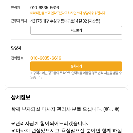
연락처
010-6835-6616
테라피잡를 보고 연락드렸다고 하시면 보다 상담이 쉬워집니다.
근무지 위치
42176 대구 수성구 동대구로14길 32 (지산동)
지도보기
담당자
전화번호
010-6835-6616
통화하기
※ 구직이 아닌 광고등의 목적으로 연락처를 이용할 경우 법적 처벌을 받을 수
있습니다.
상세정보
함께 부자되실 마사지 관리사 분들 모십니다.
(❁´◡`❁)
☀️관리사님께 힘이되어드리겠습니다.
☀️마사지 관심있으시고 욕심많으신 분이면 함께 하실