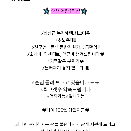
오산 애란 1인샵
⚡최상급 복지혜택.최고대우
⚡초보우대!!
⚡친구언니동생 동반지원가능 급환영!!
⚡소개비, 인센티브, 만근비 챙겨드립니다❤️
⚡가족같은 분위기
❤️
⚡블랙관리 철저 합니다 !!!!
⭐️손님 돌려 보내고 있습니다 ㅠㅠ
⭐️
최고갯수 약속드립니다
⭐️먹자가능⭐️알바가능
❤️페이 100% 당일지급❤️
최대한 관리하시는 쌤들 불편하시지 않게 지원해 드리고