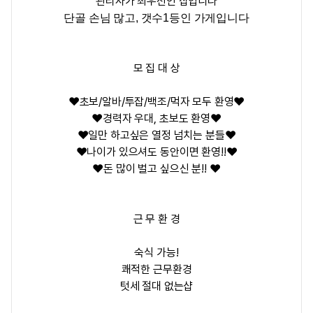
관리사가 최우선인 샵입니다
단골 손님 많고, 갯수1등인 가게입니다
모 집 대 상
❤️초보/알바/투잡/백조/먹자 모두 환영❤️
❤️경력자 우대, 초보도 환영❤️
❤️일만 하고싶은 열정 넘치는 분들❤️
❤️나이가 있으셔도 동안이면 환영!!❤️
❤️돈 많이 벌고 싶으신 분!! ❤️
근 무 환 경
숙식 가능!
쾌적한 근무환경
텃세 절대 없는샵