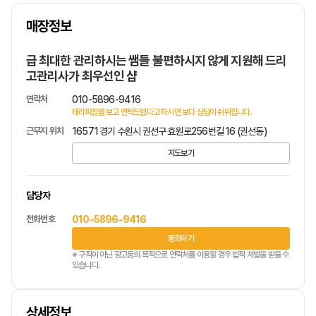
상호명
매장정보
1
/
1
급 최대한 관리하시는 쌤들 불편하시지 않게 지원해 드리
고관리사가 최우선인 샵
연락처
010-5896-9416
테라피잡를 보고 연락드렸다고 하시면 보다 상담이 쉬워집니다.
근무지 위치
16571 경기 수원시 권선구 효원로256번길 16 (권선동)
지도보기
담당자
전화번호
010-5896-9416
통화하기
※ 구직이 아닌 광고등의 목적으로 연락처를 이용할 경우 법적 처벌을 받을 수
있습니다.
상세정보