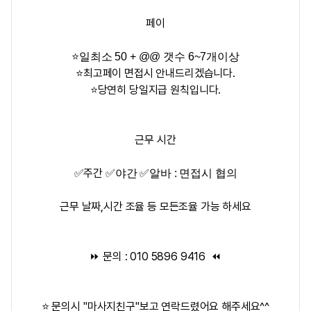
페이
⭐️
일최소 50 + @@ 갯수 6~7개이상
⭐️최고페이 면접시 안내드리겠습니다.
⭐️당연히 당일지급 원칙입니다.
근무 시간
✅주간
✅야간
✅알바 : 면접시 협의
근무 날짜,시간 조율 등 모든조율 가능 하세요
⏩ 문의 :
010 5896 9416
⏪
⭐ 문의시 "마사지친구"보고 연락드렸어요 해주세요^^