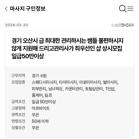
마사지 구인정보
2026-03-20
스크랩
공유
경기 오산시 급 최대한 관리하시는 쌤들 불편하시지
않게 지원해 드리고관리사가 최우선인 샵 상시모집
일급50만이상
근무지역
경기 수원
모집업종
스웨디시마사지
타이마사지
아로마마사지
발마사지
피부관리
남녀왁싱
카운터관리
토탈샵관리
1인샵
홈케어
림프
급여조건
일급 50만이상
고용형태
아르바이트
경력조건
무관
연령조건
50세 이하
성별조건
무관