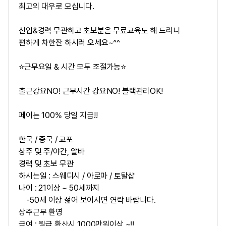
최고의 대우로 모십니다.
신입&경력 무관하고 초보분은 무료교육도 해 드리니
편하게 차한잔 하시러 오세요~^^
⭐근무요일 & 시간 모두 조절가능⭐
출근강요NO! 근무시간 강요NO! 블랙관리OK!
페이는 100% 당일 지급!!
한국 / 중국 / 교포
상주 및 주/야간, 알바
경력 및 초보 무관
하시는일 : 스웨디시 / 아로마 / 토탈샵
나이 : 21이상 ~ 50세까지
-50세 이상 젊어 보이시면 연락 바랍니다.
상주근무 환영
급여 : 월급 환산시 1000만원이상 ~‼