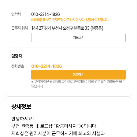
연락처
010-3214-1826
테라피잡를 보고 연락드렸다고 하시면 보다 상담이 쉬워집니다.
근무지 위치
14427 경기 부천시 오정구 원종로 33 (원종동)
지도보기
담당자
전화번호
010-3214-1826
통화하기
※ 구직이 아닌 광고등의 목적으로 연락처를 이용할 경우 법적 처벌을 받을 수
있습니다.
상세정보
안녕하세요!
부천 원종동 ☀️로드샵 "황금마사지"☀️입니다.
저희샵은 관리사분이 근무하시기에 최고의 시설과