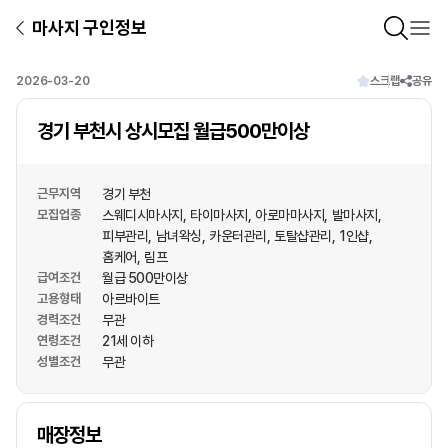
마사지 구인정보
2026-03-20
스크랩
공유
경기 부천시 상시모집 월급500만이상
근무지역
경기 부천
모집업종
스웨디시마사지
타이마사지
아로마마사지
발마사지
피부관리
남녀왁싱
카운터관리
토탈샵관리
1인샵
홈케어
림프
급여조건
월급 500만이상
고용형태
아르바이트
경력조건
무관
연령조건
21세 이하
성별조건
무관
상호명
매장정보
1
/
1