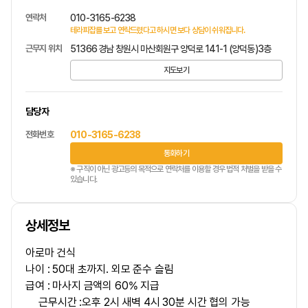
연락처
010-3165-6238
테라피잡를 보고 연락드렸다고 하시면 보다 상담이 쉬워집니다.
근무지 위치
51366 경남 창원시 마산회원구 양덕로 141-1 (양덕동)3층
지도보기
담당자
전화번호
010-3165-6238
통화하기
※ 구직이 아닌 광고등의 목적으로 연락처를 이용할 경우 법적 처벌을 받을 수
있습니다.
상세정보
아로마 건식
나이 : 50대 초까지. 외모 준수 슬림
급여 : 마사지 금액의 60% 지급
근무시간 :오후 2시 새벽 4시 30분 시간 협의 가능