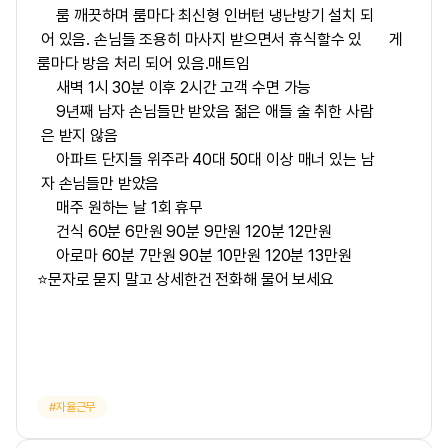
룸 깨끗하며 룸마다 최신형 인버턴 냉난방기 설치 되
어 있음. 손님들 조용히 마사지 받으면서 휴식할수 있 게
룸마다 방음 처리 되어 있음.매트임
새벽 1시 30분 이후 2시간 고객 수면 가능
9년째 남자 손님들만 받았음 젊은 애들 술 취한 사람
은 받지 않음
아파트 단지들 위주라 40대 50대 이상 매너 있는 남
자 손님들만 받았음
매주 원하는 날 1회 휴무
건식 60분 6만원 90분 9만원 120분 12만원
아로마 60분 7만원 90분 10만원 120분 13만원
⭐문자로 묻지 말고 상세한건 전화해 물어 보세요
자율근무