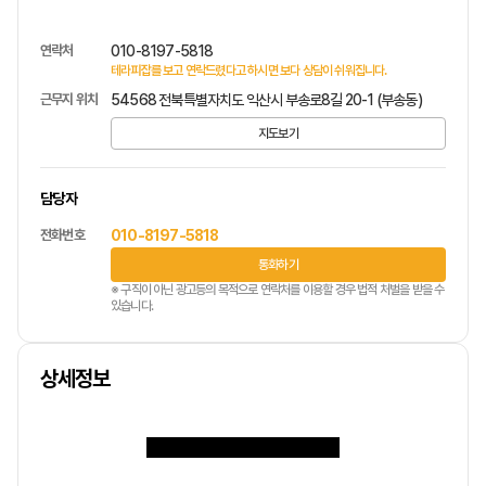
연락처
010-8197-5818
테라피잡를 보고 연락드렸다고 하시면 보다 상담이 쉬워집니다.
근무지 위치
54568 전북특별자치도 익산시 부송로8길 20-1 (부송동)
지도보기
담당자
전화번호
010-8197-5818
통화하기
※ 구직이 아닌 광고등의 목적으로 연락처를 이용할 경우 법적 처벌을 받을 수
있습니다.
상세정보
1프로{1인샵 40분 관리}