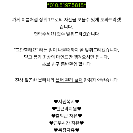
*010.8197.5818*
가게 이름처럼
상위 1프로의 자산을 모을수 있게
도와드리겠
습니다.
연락주세요! 갯수 맞춰드리겠습니다
"그만할래요" 라는 말이 나올때까지 콜 맞춰드리겠습니다.
믿고 몸과 최상의 마인드만 챙겨오시면 됩니다.
초보 친구 동반환영 합니다
진상 깔끔한 블랙처리
블랙 관리 철저
만취자 안받습니다
❤️지원복지❤️
❤️만근비지원❤️
❤️출퇴근 자유❤️
❤️근무시간 자유❤️
❤️복장자유❤️