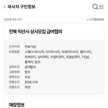
마사지 구인정보
2026-03-20
스크랩
공유
전북 익산시 상시모집 급여협의
근무지역
전북 익산
모집업종
스웨디시마사지
타이마사지
아로마마사지
발마사지
피부관리
남녀왁싱
카운터관리
토탈샵관리
1인샵
홈케어
림프
급여조건
급여협의
고용형태
협의
경력조건
무관
연령조건
50세 이하
성별조건
무관
상호명
매장정보
1
/
1