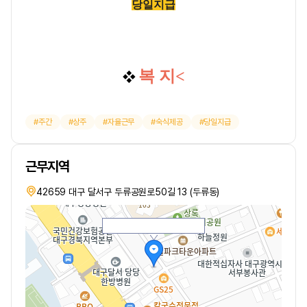
당일지급
복 지<
❖
주간
상주
자율근무
숙식제공
당일지급
근무지역
42659 대구 달서구 두류공원로50길 13 (두류동)