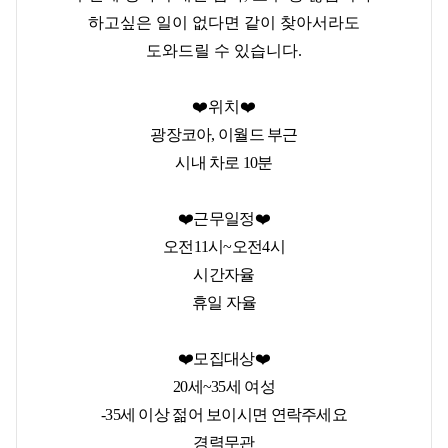
하고싶은 일이 없다면 같이 찾아서라도
도와드릴 수 있습니다.
❤️위치❤️
광장코아, 이월드 부근
시내 차로 10분
❤️근무일정❤️
오전11시~오전4시
시간자율
휴일 자율
❤️모집대상❤️
20세~35세 여성
-35세 이상 젊어 보이시면 연락주세요
경력무관