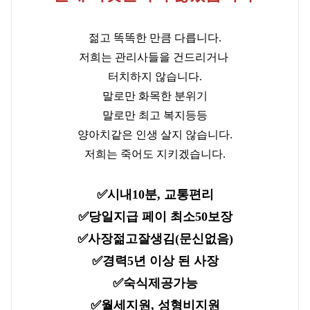
젊고 똑똑한 만큼 다릅니다.
저희는 관리사들을 건드리거나
터치하지 않습니다.
말로만 화목한 분위기
말로만 최고 복지등등
양아치같은 인생 살지 않습니다.
저희는 죽어도 지키겠습니다.
✅️시내10분, 교통편리
✅️당일지급 페이 최소50보장
✅️사장젊고잘생김(문신없음)
✅️경력5년 이상 된 사장
✅️숙식제공가능
✅️월세지원, 성형비지원