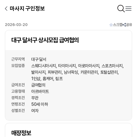
마사지 구인정보
2026-03-20
스크랩
공유
대구 달서구 상시모집 급여협의
근무지역
대구 달서
모집업종
스웨디시마사지
타이마사지
아로마마사지
스포츠마사지
발마사지
피부관리
남녀왁싱
카운터관리
토탈샵관리
1인샵
홈케어
림프
급여조건
급여협의
고용형태
아르바이트
경력조건
무관
연령조건
50세 이하
성별조건
여자
상호명
매장정보
1
/
1