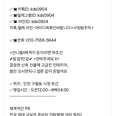
✅☎카톡ID: kds0904
✅☎텔레그램ID: kds0904
✅☎ 라인ID: kds0904
카톡.텔레.라인-아이디꼭확인바랍니다⚡사칭범주의⚡
✅☎전화 :010-7556-5944
⚡언니들!!목적이 돈이라면 무조건
✔탑걸1인샵✔ ⚡연락주세요.!!⚡
깔끔한 신축 건물에 고급진 인테리어,
몸만 오시면되니 얼른 같이 돈벌어요
✅위치 : 인천 구월동 시청 부근
✅영업시간 : 오전12:00~새벽04:00
--------------------------
체계적인 PR
전국 최대 규모의 준비된 DB(블랙 관리 철저)