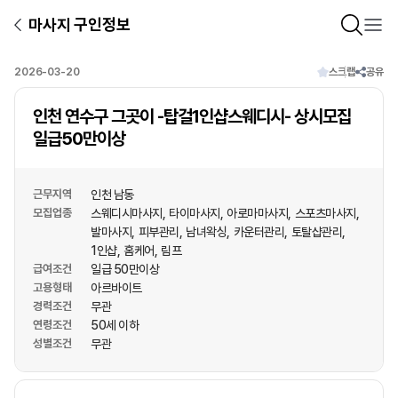
마사지 구인정보
2026-03-20
스크랩
공유
인천 연수구 그곳이 -탑걸1인샵스웨디시- 상시모집
일급50만이상
근무지역
인천 남동
모집업종
스웨디시마사지
타이마사지
아로마마사지
스포츠마사지
발마사지
피부관리
남녀왁싱
카운터관리
토탈샵관리
1인샵
홈케어
림프
급여조건
일급 50만이상
고용형태
아르바이트
경력조건
무관
연령조건
50세 이하
성별조건
무관
상호명