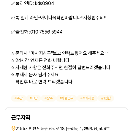
✅☎라인ID: kds0904
카톡.텔레.라인-아이디꼭확인바랍니다!!사칭범주의!!
✅☎전화 :010 7556 5944
⭐ 문의시 "마사지친구"보고 연락드렸어요 해주세요^^
⭐ 24시간 언제든 전화 바랍니다.
⭐ 자세한 사항은 전화주시면 친절히 답변드리겠습니다.
⭐ 부재시 문자 남겨주세요..
확인후 바로 연락 드리겠습니다.
주간
야간
상주
자율근무
숙식제공
1인샵
근무지역
21557 인천 남동구 정각로 18 (구월동, 뉴센타빌딩)a09호