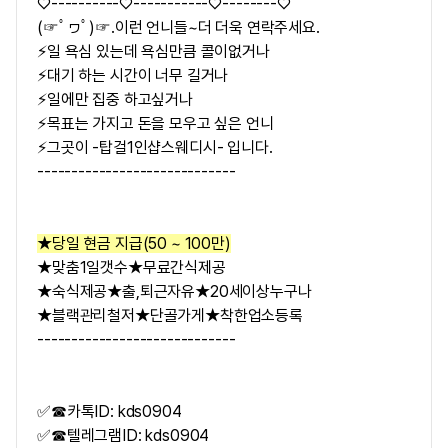
♡----------♡-----------♡--------♡
(☞ﾟヮﾟ)☞.이런 언니들~더 더욱 연락주세요.
⚡일 욕심 있는데 욕심만큼 콜이없거나
⚡대기 하는 시간이 너무 길거나
⚡일에만 집중 하고싶거나
⚡목표는 가지고 돈을 모우고 싶은 언니
⚡그곳이 -탑걸1인샵스웨디시- 입니다.
-----------------------------
★당일 현금 지급(50 ~ 100만)
★맞춤1일갯수★무료간식제공
★숙식제공★출,퇴근자유★20세이상누구나
★블랙관리철저★단골가게★착한업소등록
-----------------------------
✅☎카톡ID: kds0904
✅☎텔레그램ID: kds0904