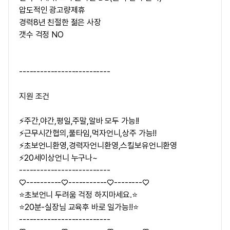
압도적인 광고량제휴
경력8년 친절한 젊은 사장
갯수 걱정 NO
--------------------------
지원 조건
⚡주간,야간,평일,주말,알바 모두 가능!!
⚡근무시간협의,풀타임,먹자언니,상주 가능!!
⚡초보언니환영,경력자언니환영,스킬보유언니환영
⚡20세이상언니 누구나~
--------------------------
♡----------♡-----------♡--------♡
⭐초보언니 두려움 걱정 하지마세요.⭐
⭐20분-실장님 교육후 바로 일가능!!⭐
--------------------------