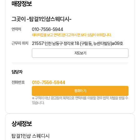
매장정보
1
/
1
그곳이 -탑걸1인샵스웨디시-
연락처
010-7556-5944
테라피잡를 보고 연락드렸다고 하시면 보다 상담이 쉬워집니다.
근무지 위치
21557 인천 남동구 정각로 18 (구월동, 뉴센타빌딩)a09호
지도보기
담당자
전화번호
010-7556-5944
통화하기
※ 구직이 아닌 광고등의 목적으로 연락처를 이용할 경우 법적 처벌을 받을 수
있습니다.
상세정보
탑걸1인샵 스웨디시