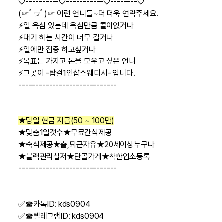
♡----------♡-----------♡--------♡
(☞ﾟヮﾟ)☞.이런 언니들~더 더욱 연락주세요.
⚡일 욕심 있는데 욕심만큼 콜이없거나
⚡대기 하는 시간이 너무 길거나
⚡일에만 집중 하고싶거나
⚡목표는 가지고 돈을 모우고 싶은 언니
⚡그곳이 -탑걸1인샵스웨디시- 입니다.
-----------------------------
★당일 현금 지급(50 ~ 100만)
★맞춤1일갯수★무료간식제공
★숙식제공★출,퇴근자유★20세이상누구나
★블랙관리철저★단골가게★착한업소등록
-----------------------------
✅☎카톡ID: kds0904
✅☎텔레그램ID: kds0904