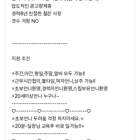
압도적인 광고량제휴
경력8년 친절한 젊은 사장
갯수 걱정 NO
--------------------------
지원 조건
⚡주간,야간,평일,주말,알바 모두 가능!!
⚡근무시간협의,풀타임,먹자언니,상주 가능!!
⚡초보언니환영,경력자언니환영,스킬보유언니환영
⚡20세이상언니 누구나~
--------------------------
♡----------♡-----------♡--------♡
⭐초보언니 두려움 걱정 하지마세요.⭐
⭐20분-실장님 교육후 바로 일가능!!⭐
--------------------------