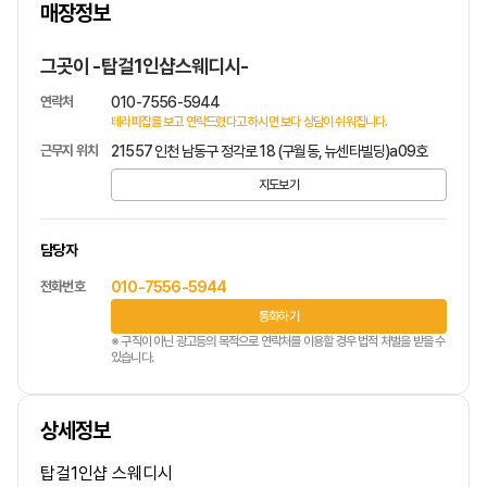
매장정보
1
/
1
그곳이 -탑걸1인샵스웨디시-
연락처
010-7556-5944
테라피잡를 보고 연락드렸다고 하시면 보다 상담이 쉬워집니다.
근무지 위치
21557 인천 남동구 정각로 18 (구월동, 뉴센타빌딩)a09호
지도보기
담당자
전화번호
010-7556-5944
통화하기
※ 구직이 아닌 광고등의 목적으로 연락처를 이용할 경우 법적 처벌을 받을 수
있습니다.
상세정보
탑걸1인샵 스웨디시