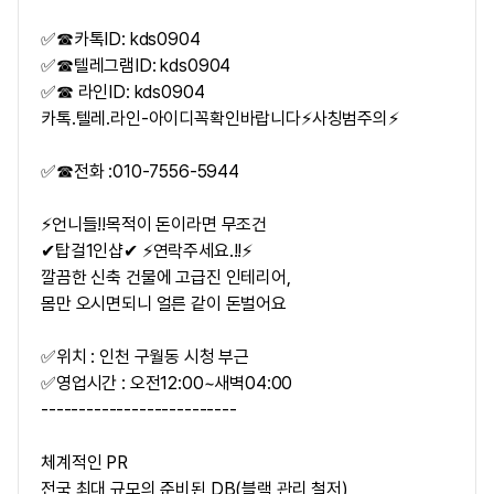
✅☎카톡ID: kds0904
✅☎텔레그램ID: kds0904
✅☎ 라인ID: kds0904
카톡.텔레.라인-아이디꼭확인바랍니다⚡사칭범주의⚡
✅☎전화 :010-7556-5944
⚡언니들!!목적이 돈이라면 무조건
✔탑걸1인샵✔ ⚡연락주세요.!!⚡
깔끔한 신축 건물에 고급진 인테리어,
몸만 오시면되니 얼른 같이 돈벌어요
✅위치 : 인천 구월동 시청 부근
✅영업시간 : 오전12:00~새벽04:00
--------------------------
체계적인 PR
전국 최대 규모의 준비된 DB(블랙 관리 철저)