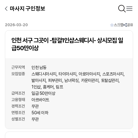
마사지 구인정보
2026-03-20
스크랩
공유
인천 서구 그곳이 -탑걸1인샵스웨디시- 상시모집 일
급50만이상
근무지역
인천 남동
모집업종
스웨디시마사지
타이마사지
아로마마사지
스포츠마사지
발마사지
피부관리
남녀왁싱
카운터관리
토탈샵관리
1인샵
홈케어
림프
급여조건
일급 50만이상
고용형태
아르바이트
경력조건
무관
연령조건
50세 이하
성별조건
무관
상호명