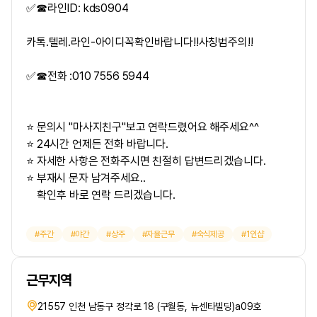
✅☎라인ID: kds0904
카톡.텔레.라인-아이디꼭확인바랍니다!!사칭범주의!!
✅☎전화 :010 7556 5944
⭐ 문의시 "마사지친구"보고 연락드렸어요 해주세요^^
⭐ 24시간 언제든 전화 바랍니다.
⭐ 자세한 사항은 전화주시면 친절히 답변드리겠습니다.
⭐ 부재시 문자 남겨주세요..
확인후 바로 연락 드리겠습니다.
주간
야간
상주
자율근무
숙식제공
1인샵
근무지역
21557 인천 남동구 정각로 18 (구월동, 뉴센타빌딩)a09호