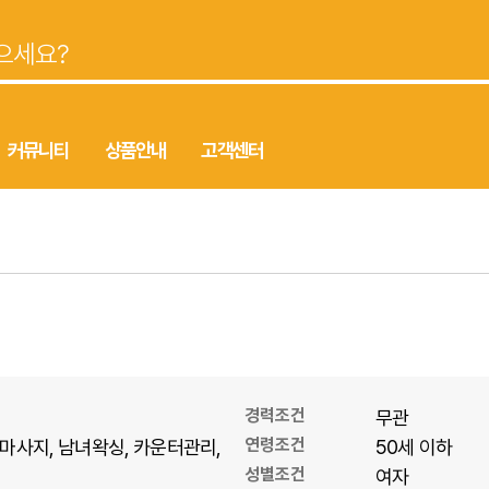
커뮤니티
상품안내
고객센터
경력조건
무관
연령조건
마사지
남녀왁싱
카운터관리
50세 이하
성별조건
여자