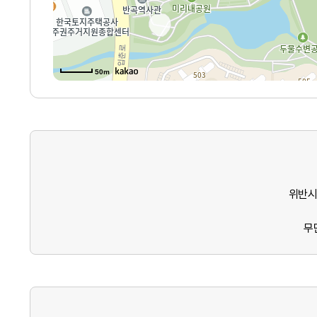
50m
위반시
무