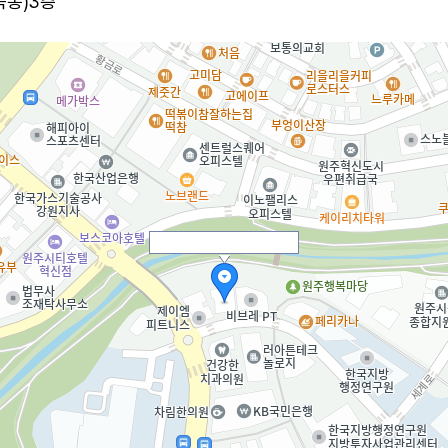
곡동)3층