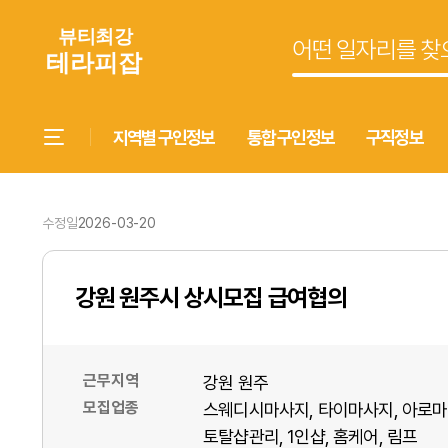
지역별 구인정보
통합 구인정보
구직정보
수정일
2026-03-20
강원 원주시 상시모집 급여협의
근무지역
강원 원주
모집업종
스웨디시마사지
타이마사지
아로마
토탈샵관리
1인샵
홈케어
림프