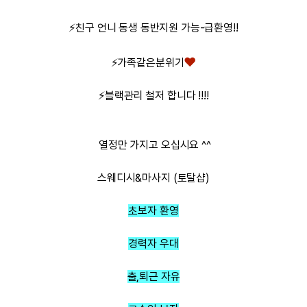
⚡친구 언니 동생 동반지원 가능-급환영!!
❤️
⚡가족같은분위기
⚡블랙관리 철저 합니다 !!!!
열정만 가지고 오십시요 ^^
스웨디시&마사지 (토탈샵)
초보자 환영
경력자 우대
출,퇴근 자유