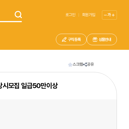
로그인
회원가입
가
구직 등록
상품안내
스크랩
공유
 상시모집 일급50만이상