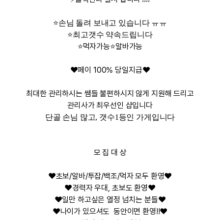
⭐️손님 돌려 보내고 있습니다 ㅠㅠ
⭐️
최고갯수 약속드립니다
⭐️먹자가능⭐️알바가능
❤️페이 100% 당일지급❤️
최대한 관리하시는 쌤들 불편하시지 않게 지원해 드리고
관리사가 최우선인 샵입니다
단골 손님 많고, 갯수1등인 가게입니다
모 집 대 상
❤️초보/알바/투잡/백조/먹자 모두 환영❤️
❤️경력자 우대, 초보도 환영❤️
❤️일만 하고싶은 열정 넘치는 분들❤️
❤️나이가 있으셔도 동안이면 환영!!❤️