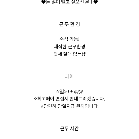
❤️돈 많이 벌고 싶으신 분!! ❤️
근 무 환 경
숙식 가능!
쾌적한 근무환경
텃세 절대 없는샵
페이
⭐️
일50 + @@
⭐️최고페이 면접시 안내드리겠습니다.
⭐️당연히 당일지급 원칙입니다.
근무 시간