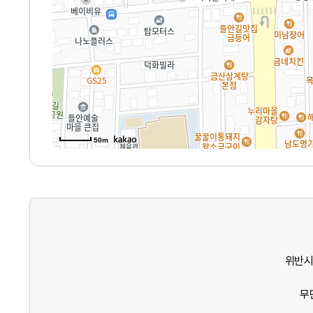
50m
위반시
무