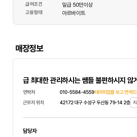
급여조건
일급 50만이상
고용형태
아르바이트
매장정보
급 최대한 관리하시는 쌤들 불편하시지 않
연락처
010-5584-4559
테라피잡를 보고 연락드
근무지 위치
42172 대구 수성구 두산동 79-14 2층
지
담당자