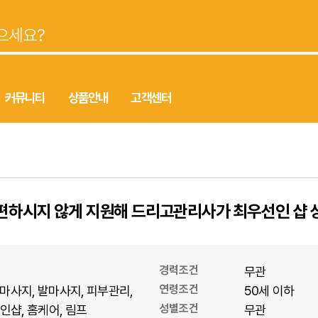
커뮤니티
상품안내
고객센터
불편하시지 않게 지원해 드리고관리사가 최우선인 샵
경력조건
무관
연령조건
마사지
발마사지
피부관리
50세 이하
성별조건
1인샵
홈케어
림프
무관