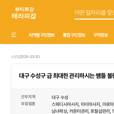
지역별 구인정보
통합 구인정보
구직정보
수정일
2026-03-20
대구 수성구 급 최대한 관리하시는 쌤들 
근무지역
대구 수성
모집업종
스웨디시마사지
타이마사지
아로마
남녀왁싱
카운터관리
토탈샵관리