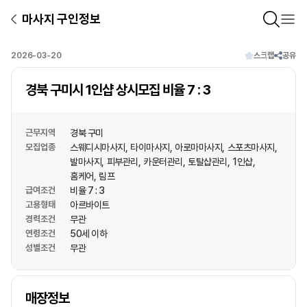
마사지 구인정보
2026-03-20
스크랩
공유
경북 구미시 1인샵 상시모집 비율 7 : 3
근무지역
경북 구미
모집업종
스웨디시마사지
타이마사지
아로마마사지
스포츠마사지
발마사지
피부관리
카운터관리
토탈샵관리
1인샵
홈케어
림프
급여조건
비율 7 : 3
고용형태
아르바이트
경력조건
무관
연령조건
50세 이하
성별조건
무관
상호명
매장정보
1
/
1