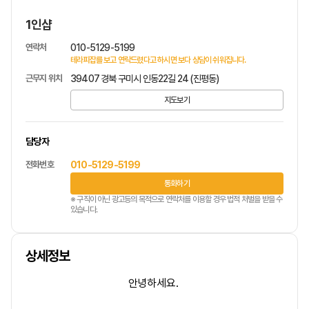
1인샵
연락처
010-5129-5199
테라피잡를 보고 연락드렸다고 하시면 보다 상담이 쉬워집니다.
근무지 위치
39407 경북 구미시 인동22길 24 (진평동)
지도보기
담당자
전화번호
010-5129-5199
통화하기
※ 구직이 아닌 광고등의 목적으로 연락처를 이용할 경우 법적 처벌을 받을 수
있습니다.
상세정보
안녕하세요.