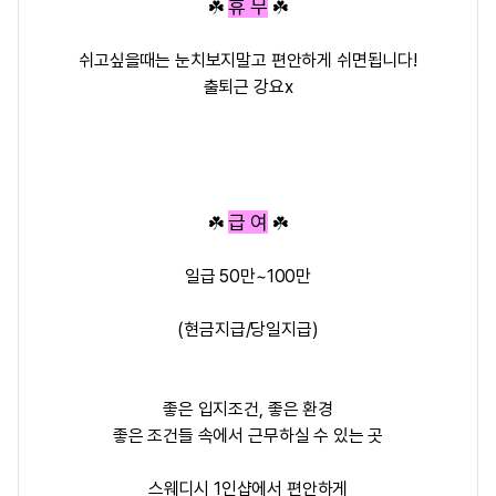
휴 무
☘️
☘️
쉬고싶을때는 눈치보지말고 편안하게 쉬면됩니다!
출퇴근 강요x
급 여
☘️
☘️
일급 50만~100만
(현금지급/당일지급)
좋은 입지조건, 좋은 환경
좋은 조건들 속에서 근무하실 수 있는 곳
스웨디시 1인샵에서 편안하게