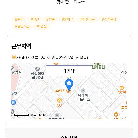
감사합니다~^^
주간
야간
상주
출퇴근
자율근무
경력우대
당일지급
1인샵
근무지역
39407 경북 구미시 인동22길 24 (진평동)
1인샵
50m
주의사항