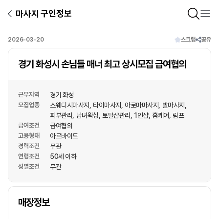
마사지 구인정보
2026-03-20
스크랩
공유
경기 화성시 손님들 매너 최고 상시모집 급여협의
근무지역
경기 화성
모집업종
스웨디시마사지
타이마사지
아로마마사지
발마사지
피부관리
남녀왁싱
토탈샵관리
1인샵
홈케어
림프
급여조건
급여협의
고용형태
아르바이트
경력조건
무관
연령조건
50세 이하
성별조건
무관
상호명
매장정보
1
/
1