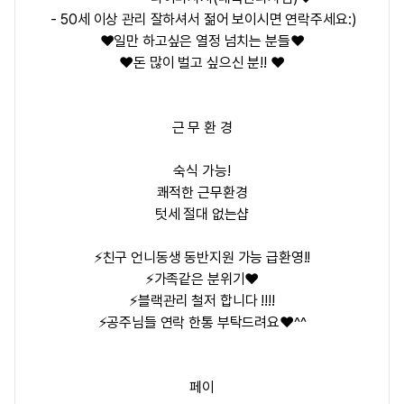
- 50세 이상 관리 잘하셔서 젊어 보이시면 연락주세요:)
❤️일만 하고싶은 열정 넘치는 분들❤️
❤️돈 많이 벌고 싶으신 분!! ❤️
근 무 환 경
숙식 가능!
쾌적한 근무환경
텃세 절대 없는샵
⚡친구 언니동생 동반지원 가능 급환영!!
⚡가족같은 분위기❤️
⚡블랙관리 철저 합니다 !!!!
⚡공주님들 연락 한통 부탁드려요❤️^^
페이