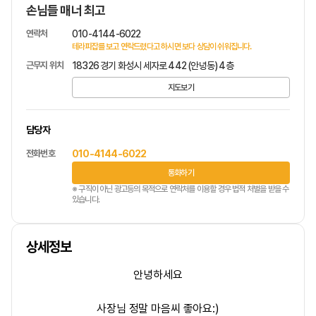
손님들 매너 최고
연락처
010-4144-6022
테라피잡를 보고 연락드렸다고 하시면 보다 상담이 쉬워집니다.
근무지 위치
18326 경기 화성시 세자로 442 (안녕동) 4층
지도보기
담당자
전화번호
010-4144-6022
통화하기
※ 구직이 아닌 광고등의 목적으로 연락처를 이용할 경우 법적 처벌을 받을 수
있습니다.
상세정보
안녕하세요
사장님 정말 마음씨 좋아요:)