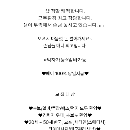
샵 정말 쾌적합니다.
근무환경 최고 장담합니다.
샘이 부족해서 손님 놓치고 있습니다.ㅠㅠ
오셔서 마음껏 돈 벌어가세요~
손님들 매너 최고입니다.
⭐️먹자가능⭐️알바가능
❤️페이 100% 당일지급❤️
모 집 대 상
❤️초보/알바/투잡/백조/먹자 모두 환영❤️
❤️경력자 우대, 초보도 환영❤️
❤️20세 ~ 50세 한국, 교포 ,새터민(스웨디시)
타이마사지(태국관리사님)❤️