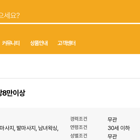
커뮤니티
상품안내
고객센터
당8만이상
경력조건
무관
연령조건
마사지
발마사지
남녀왁싱
30세 이하
성별조건
무관