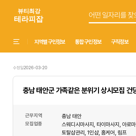
지역별 구인정보
통합 구인정보
구직정보
수정일
2026-03-20
충남 태안군 가족같은 분위기 상시모집 건
근무지역
충남 태안
모집업종
스웨디시마사지
타이마사지
아로마
토탈샵관리
1인샵
홈케어
림프