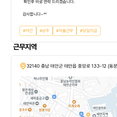
확인후 바로 연락 드리겠습니다.
감사합니다~^^
야간
상주
자율근무
당일지급
근무지역
32140 충남 태안군 태안읍 중앙로 133-12 (동문