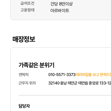
급여조건
건당 8만이상
고용형태
아르바이트
매장정보
가족같은 분위기
연락처
010-5571-3373
테라피잡를 보고 연락드
근무지 위치
32140 충남 태안군 태안읍 중앙로 133-12
담당자