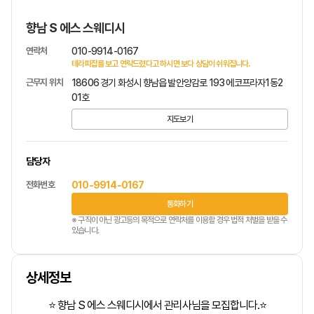
향남 S 에스 스웨디시
연락처
010-9914-0167
테라피잡를 보고 연락드렸다고 하시면 보다 상담이 쉬워집니다.
근무지 위치
18606 경기 화성시 향남읍 발안양감로 193 에코프라자1동2
01호
지도보기
담당자
전화번호
010-9914-0167
통화하기
※ 구직이 아닌 광고등의 목적으로 연락처를 이용할 경우 법적 처벌을 받을 수
있습니다.
상세정보
⭐ 향남 S 에스 스웨디시에서 관리사님을 모집합니다.⭐