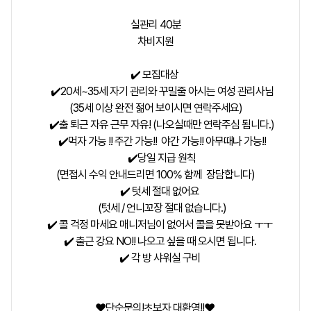
실관리 40분
차비지원
✔️ 모집대상
✔️20세~35세 자기 관리와 꾸밀줄 아시는 여성 관리사님
(35세 이상 완전 젊어 보이시면 연락주세요)
✔️출 퇴근 자유 근무 자유! (나오실때만 연락주심 됩니다.)
✔️먹자 가능 !! 주간 가능!! 야간 가능!! 아무때나 가능!!
✔️당일 지급 원칙
(면접시 수익 안내드리면 100% 함께 장담합니다)
✔️ 텃세 절대 없어요
(텃세 / 언니꼬장 절대 없습니다.)
✔️ 콜 걱정 마세요 매니저님이 없어서 콜을 못받아요 ㅜㅜ
✔️ 출근 강요 NO!! 나오고 싶을 때 오시면 됩니다.
✔️ 각 방 샤워실 구비
❤️단순문의!초보자 대환영!!❤️