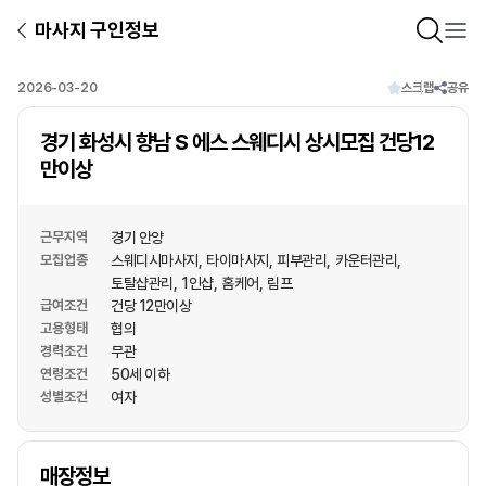
마사지 구인정보
2026-03-20
스크랩
공유
경기 화성시 향남 S 에스 스웨디시 상시모집 건당12
만이상
근무지역
경기 안양
모집업종
스웨디시마사지
타이마사지
피부관리
카운터관리
토탈샵관리
1인샵
홈케어
림프
급여조건
건당 12만이상
고용형태
협의
경력조건
무관
연령조건
50세 이하
성별조건
여자
상호명
매장정보
1
/
1