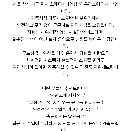
서울 **도봉구 위치 스웨디시 1인샵 ‘아우라스웨디시’**입
니다.
가족처럼 따뜻하고 편안한 분위기에서
안전하고 무리 없이 근무하실 관리사님
을 모집합니다.
저희는
허위·과장 없는 사실만 안내
드리며,
말뿐인 약속이 아닌
실제 운영으로 신뢰를 쌓아온 매장
입니
다.
로드샵 및 1인샵을 다수 운영한 경험을 바탕으로
체계적인 시스템과 현실적인 스케줄 관리로
관리사님이
일에만 집중하실 수 있도록 전폭 지원
해드립니
다.
이런 분들께 추천드립니다
허위 광고에 지치신 분
무리한 스케줄, 차별 없는 근무를 원하시는 분
안정적으로 수입을 가져가고 싶은 분
출근하시는 날만큼은
퇴근 시 수입에 실망하지 않도록
현실적인 운영을 약속드립
니다.