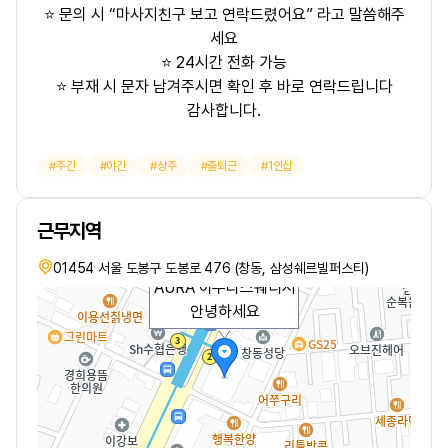
⭐ 문의 시
“마사지친구 보고 연락드렸어요”
라고 말씀해주
세요
⭐ 24시간 전화 가능
⭐ 부재 시 문자 남겨주시면 확인 후 바로 연락드립니다
감사합니다.
주간
야간
상주
출퇴근
1인샵
근무지역
01454 서울 도봉구 도봉로 476 (창동, 삼성쉐르빌퍼스티)
AURA 아우라스웨디시
안녕하세요