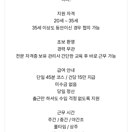
지원 자격
20세 ~ 35세
35세 이상도 동안이신 경우 협의 가능
초보 환영
경력 무관
전문 자격증 보유 관리사
간단한 교육 후 바로 근무 가능
급여 안내
단일 45분 코스 / 건당 15만 지급
미수금 없음
당일 정산
출근만 하셔도 수입 걱정 없도록 지원
근무 시간
주간 / 중간 / 야간조
풀타임 / 상주