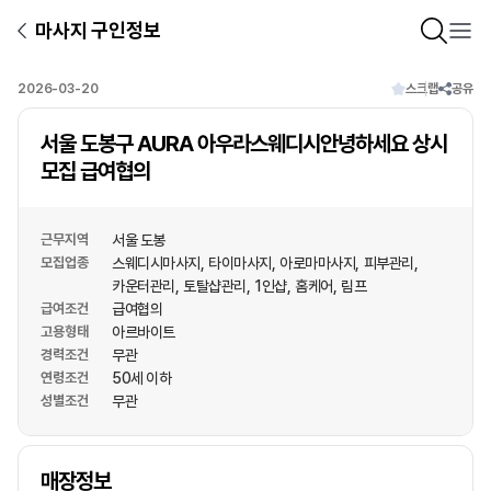
마사지 구인정보
2026-03-20
스크랩
공유
서울 도봉구 AURA 아우라스웨디시안녕하세요 상시
모집 급여협의
근무지역
서울 도봉
모집업종
스웨디시마사지
타이마사지
아로마마사지
피부관리
카운터관리
토탈샵관리
1인샵
홈케어
림프
급여조건
급여협의
고용형태
아르바이트
경력조건
무관
연령조건
50세 이하
성별조건
무관
상호명
매장정보
1
/
1