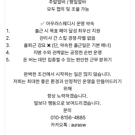
주말알바 / 평일알바
모두 협의 및 조율 가능
✅ 아우라스웨디시 운영 약속
출근 시
목표 페이 달성 최우선 지원
관리사 간
스킬 경쟁·차별 없음
출퇴근 강요 ❌ (단, 약속한 출근일은 기본 매너)
지명 수와 관계없는
공정한 순번 운영
돈 버는 데만 집중할 수 있는
편안한 근무 분위기
완벽한 조건에서 시작하는 일은 많지 않습니다.
저희는
최대한 좋은 환경과 안정적인 운영
을 만들어드리기
위해
항상 노력하겠습니다.
말보다 행동으로 보여드리겠습니다.
문의
010-8156-4885
카카오톡 : aurasw