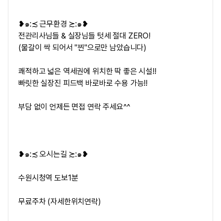
❥๑:≾ ​근무환경 ≿:๑❥
전관리사님들 & 실장님들 텃세 절대 ZERO!
(물갈이 싹 되어서 "찐"으로만 남았습니다)
쾌적하고 넓은 역세권에 위치한 딱 좋은 시설!!
빠릿한 실장진 피드백 바로바로 수용 가능!!
부담 없이 언제든 면접 연락 주세요^^
❥๑:≾ ​오시는길 ≿:๑❥
수원시청역 도보1분
무료주차 (자세한위치연락)