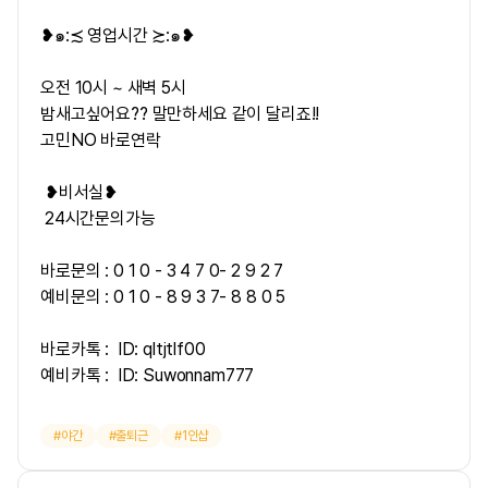
❥๑:≾ 영업시간 ≿:๑❥
오전 10시 ~ 새벽 5시
밤새고싶어요?? 말만하세요 같이 달리죠!!
고민NO 바로연락
❥비서실❥
24시간문의가능
바로문의 : 0 1 0 - 3 4 7 0- 2 9 2 7
예비문의 : 0 1 0 - 8 9 3 7- 8 8 0 5
바로카톡 : ID: qltjtlf00
예비카톡 : ID: Suwonnam777
야간
출퇴근
1인샵