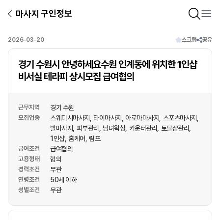
마사지 구인정보
2026-03-20
스크랩
공유
경기 수원시 안녕하세요수원 인계동에 위치한 1인샵
비서실 테라피 상시모집 급여협의
근무지역
경기 수원
모집업종
스웨디시마사지
타이마사지
아로마마사지
스포츠마사지
발마사지
피부관리
남녀왁싱
카운터관리
토탈샵관리
1인샵
홈케어
림프
급여조건
급여협의
고용형태
협의
경력조건
무관
연령조건
50세 이하
성별조건
무관
상호명