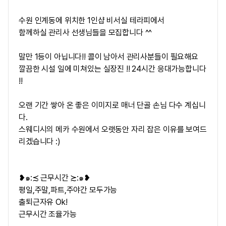
수원 인계동에 위치한 1인샵 비서실 테라피에서
함께하실 관리사 선생님들을 모집합니다 ^^
말만 1등이 아닙니다!! 콜이 남아서 관리사분들이 필요해요
깔끔한 시설 일에 미쳐있는 실장진 !! 24시간 응대가능합니다
!!
오랜 기간 쌓아 온 좋은 이미지로 매너 단골 손님 다수 계십니
다.
스웨디시의 메카 수원에서 오랫동안 자리 잡은 이유를 보여드
리겠습니다 :)
❥๑:≾ ​근무시간 ≿:๑❥
평일,주말,파트,주야간 모두가능
출퇴근자유 Ok!
근무시간 조율가능