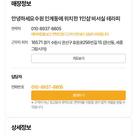
매장정보
1
/
1
안녕하세요수원 인계동에 위치한 1인샵 비서실 테라피
연락처
010-8937-8805
테라피잡를 보고 연락드렸다고 하시면 보다 상담이 쉬워집니다.
근무지 위치
16571 경기 수원시 권선구 효원로256번길 15 (권선동, 세종
그랑시아)
지도보기
담당자
전화번호
010-8937-8805
통화하기
※ 구직이 아닌 광고등의 목적으로 연락처를 이용할 경우 법적 처벌을 받을 수
있습니다.
상세정보