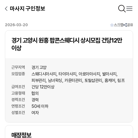
마사지 구인정보
2026-03-20
스크랩
공유
경기 고양시 원흥 팝콘스웨디시 상시모집 건당12만
이상
근무지역
경기 고양
모집업종
스웨디시마사지
타이마사지
아로마마사지
발마사지
피부관리
남녀왁싱
카운터관리
토탈샵관리
홈케어
림프
급여조건
건당 12만이상
고용형태
협의
경력조건
경력
연령조건
50세 이하
성별조건
여자
상호명
매장정보
1
/
1