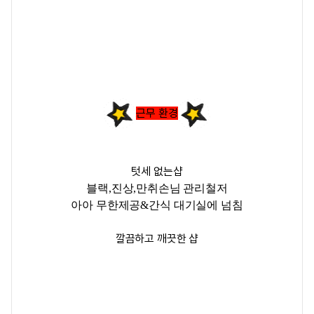
근무 환경
텃세 없는샵
블랙,진상,만취손님 관리철저
아아 무한제공&간식 대기실에 넘침
깔끔하고 깨끗한 샵