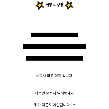
세종 나성동
[어썸]에서 가족처럼 편안하게~
블랙 진상없는 매너손님 넘치는 [어썸]에서
맘편하게 일하시고 고수익 가져가세요!
세종시
최고 페이
입니다.
하루만 오셔서 일해보세요
뭐가 다른지 아실겁니다 ^ ^