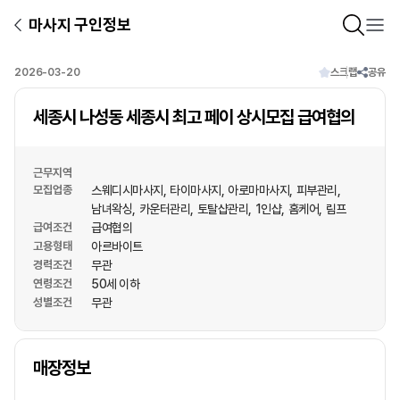
마사지 구인정보
2026-03-20
스크랩
공유
세종시 나성동 세종시 최고 페이 상시모집 급여협의
근무지역
모집업종
스웨디시마사지
타이마사지
아로마마사지
피부관리
남녀왁싱
카운터관리
토탈샵관리
1인샵
홈케어
림프
급여조건
급여협의
고용형태
아르바이트
경력조건
무관
연령조건
50세 이하
성별조건
무관
상호명
매장정보
1
/
1