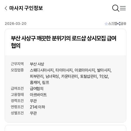
마사지 구인정보
2026-03-20
스크랩
공유
부산 사상구 깨끗한 분위기의 로드샵 상시모집 급여
협의
근무지역
부산 사상
모집업종
스웨디시마사지
타이마사지
아로마마사지
발마사지
피부관리
남녀왁싱
카운터관리
토탈샵관리
1인샵
홈케어
림프
급여조건
급여협의
고용형태
아르바이트
경력조건
무관
연령조건
21세 이하
성별조건
무관
상호명