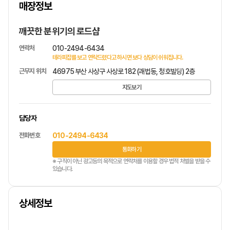
매장정보
1
/
1
깨끗한 분위기의 로드샵
연락처
010-2494-6434
테라피잡를 보고 연락드렸다고 하시면 보다 상담이 쉬워집니다.
근무지 위치
46975 부산 사상구 사상로 182 (괘법동, 청호빌딩) 2층
지도보기
담당자
전화번호
010-2494-6434
통화하기
※ 구직이 아닌 광고등의 목적으로 연락처를 이용할 경우 법적 처벌을 받을 수
있습니다.
상세정보