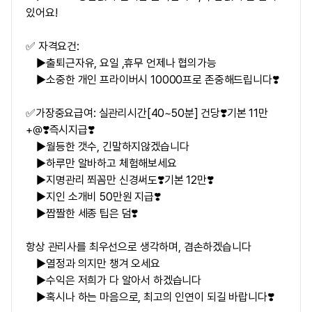
있어요!
✅ 자격요건:
▶출퇴근자유, 요일 ,휴무 언제나 협의가능
▶소중한 개인 프라이버시 10000프로 존중해드립니다❣️
✅가장중요급여: 실관리시간[40~50분] 건당❣️기본 11만
+@❣️즉시지급❣️
▶월등한 갯수, 긴말하지않겠습니다
▶하루만 알바하고 체험해보세요
▶지명관리 쬐꼼만 신경써도❣️기본 12만❣️
▶지인 소개비 50만원 지급❣️
▶짭짤한 세종 팁은 덤❣️
항상 관리사를 최우선으로 생각하며, 겸손하겠습니다
▶열정과 의지만 챙겨 오세요
▶수익은 저희가 다 알아서 하겠습니다
▶혹시나 하는 마음으로, 최고의 인연이 되길 바랍니다❣️