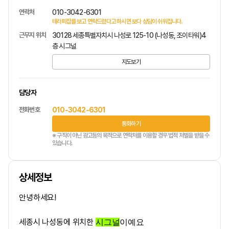
연락처
010-3042-6301
테라피잡를 보고 연락드렸다고 하시면 보다 상담이 쉬워집니다.
근무지 위치
30128 세종특별자치시 나성로 125-10 (나성동, 조이타워)4
층 시그널
지도보기
담당자
전화번호
010-3042-6301
통화하기
※ 구직이 아닌 광고등의 목적으로 연락처를 이용할 경우 법적 처벌을 받을 수
있습니다.
상세정보
안녕하세요!
세종시 나성동에 위치한
시그널
이예요