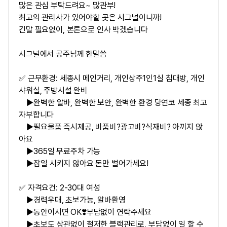
많은 관심 부탁드려요~ 많관부!
최고의 관리사가 있어야할 곳은 시그널이니까!
긴말 필요없이, 본론으로 인사 박겠습니다
시그널에서 공주님께 한말씀
✅ 근무환경: 세종시 메인거리, 개인상주1인1실 침대방, 개인
샤워실, 주방시설 완비
▶완벽한 알바, 완벽한 보안, 완벽한 환경 당연코 세종 최고
자부합니다
▶필요물품 즉시제공, 비품비?광고비?식재비? 아끼지 않
아요
▶365일 무료주차 가능
▶잡일 시키지 않아요 돈만 벌어가세요!
✅ 자격요건: 2-30대 여성
▶경력우대, 초보가능, 알바환영
▶동안이시면 OK❣️부담없이 연락주세요
▶초보도 상관없이 철저한 블랙관리로, 부담없이 일 할 수