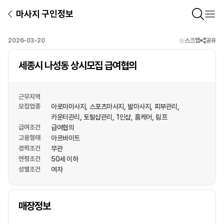
마사지 구인정보
2026-03-20
스크랩
공유
세종시 나성동 상시모집 급여협의
근무지역
모집업종
아로마마사지
스포츠마사지
발마사지
피부관리
카운터관리
토탈샵관리
1인샵
홈케어
림프
급여조건
급여협의
고용형태
아르바이트
경력조건
무관
연령조건
50세 이하
성별조건
여자
상호명
매장정보
1
/
1