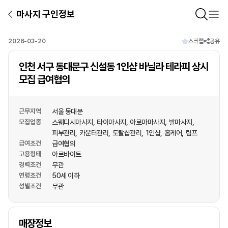
마사지 구인정보
2026-03-20
스크랩
공유
인천 서구 동대문구 신설동 1인샵 바닐라 테라피 상시
모집 급여협의
근무지역
서울 동대문
모집업종
스웨디시마사지
타이마사지
아로마마사지
발마사지
피부관리
카운터관리
토탈샵관리
1인샵
홈케어
림프
급여조건
급여협의
고용형태
아르바이트
경력조건
무관
연령조건
50세 이하
성별조건
무관
상호명
매장정보
1
/
1