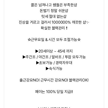
콜은 넘쳐나고 쌤들은 부족한샵
돈벌기 정말 쉬운샵
텃세 절대 없는샵
진상을 거르고 걸러서 1000000% 깨끗한 샵✨
확실한 블랙관리 ❗
☆근무요일 & 시간 모두 조절가능☆
▶20세이상 ~ 45세 까지
▶주간조 / 야간조 / 알바조 / 투잡 모두가능
▶초보가능 / 경력자우대
▶숙식가능
출근강요NO! 근무시간 강요NO! 블랙관리OK!
페이는 100% 당일 지급!!