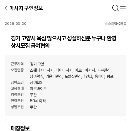
마사지 구인정보
2026-03-20
스크랩
공유
경기 고양시 욕심 많으시고 성실하신분 누구나 환영
상시모집 급여협의
근무지역
경기 고양
모집업종
스웨디시마사지
타이마사지
아로마마사지
피부관리
남녀왁싱
카운터관리
토탈샵관리
1인샵
홈케어
림프
급여조건
급여협의
고용형태
아르바이트
경력조건
무관
연령조건
50세 이하
성별조건
무관
상호명
매장정보
1
/
1