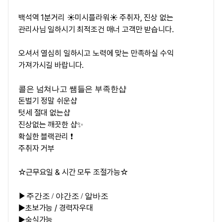
백석역 1분거리 ☀️미시플라워☀️ 주취자, 진상 없는
관리사님 일하시기 최적조건 매너 고객만 받습니다.
오셔서 열심히 일하시고 노력에 맞는 만족하실 수익
가져가시길 바랍니다.
콜은 넘쳐나고 쌤들은 부족한샵
돈벌기 정말 쉬운샵
텃세 절대 없는샵
진상없는 깨끗한 샵✨
확실한 블랙관리 ❗
주취자 거부
☆근무요일 & 시간 모두 조절가능☆
▶주간조 / 야간조 / 알바조
▶초보가능 / 경력자우대
▶숙식가능