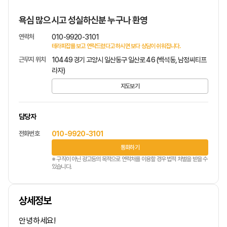
욕심 많으시고 성실하신분 누구나 환영
연락처
010-9920-3101
테라피잡를 보고 연락드렸다고 하시면 보다 상담이 쉬워집니다.
근무지 위치
10449 경기 고양시 일산동구 일산로 46 (백석동, 남정씨티프
라자)
지도보기
담당자
전화번호
010-9920-3101
통화하기
※ 구직이 아닌 광고등의 목적으로 연락처를 이용할 경우 법적 처벌을 받을 수
있습니다.
상세정보
안녕하세요!