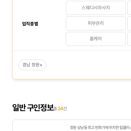
스웨디시마사지
피부관리
업직종별
홈케어
경남 창원
×
일반 구인정보
총
24
건
창원 상남동 최고 번화가에 위치한 탑클라