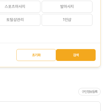
스포츠마사지
발마사지
토탈샵관리
1인샵
초기화
검색
구인정보등록