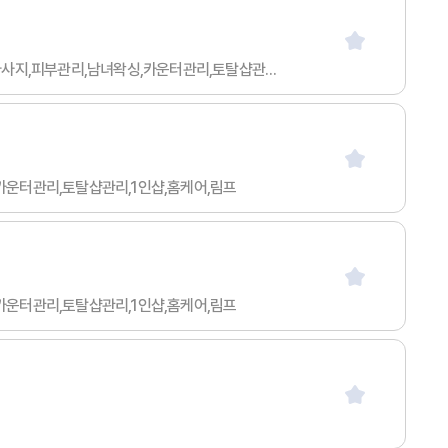
월급 1000만이상 / 50세 이하 / 무관 / 무관 / 협의 / 스웨디시마사지,타이마사지,아로마마사지,스포츠마사지,발마사지,피부관리,남녀왁싱,카운터관리,토탈샵관리,1인샵,홈케어,림프
싱,카운터관리,토탈샵관리,1인샵,홈케어,림프
싱,카운터관리,토탈샵관리,1인샵,홈케어,림프