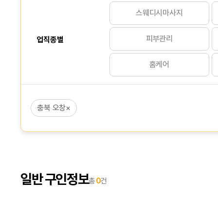
스웨디시마사지
피부관리
업직종별
홈케어
충북 오창
×
일반 구인정보
총
0
건