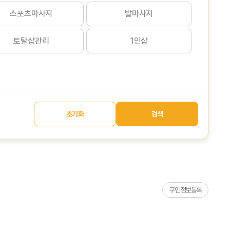
스포츠마사지
발마사지
토탈샵관리
1인샵
초기화
검색
구인정보등록