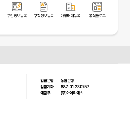
구인정보등록
구직정보등록
매장매매등록
공식블로그
입금은행
농협은행
입금계좌
687-01-230757
예금주
(주)아이티에스