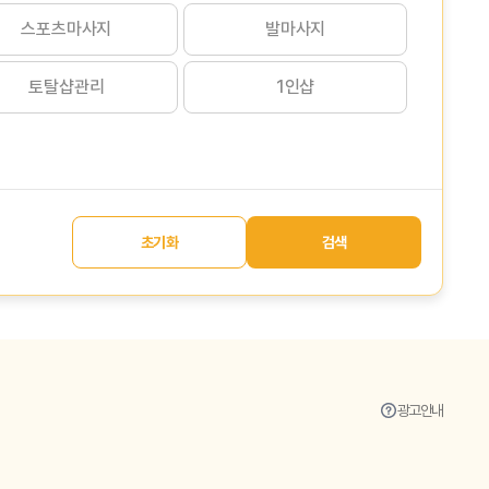
스포츠마사지
발마사지
토탈샵관리
1인샵
초기화
검색
광고안내