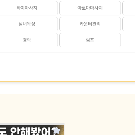
타이마사지
아로마마사지
남녀왁싱
카운터관리
경락
림프