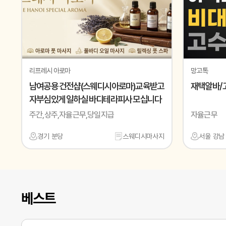
리프레시 아로마
망고톡
남여공용 건전샵(스웨디시아로마)교육받고
재택알바/ 
자부심있게 일하실 바디테라피사 모십니다
주간,상주,자율근무,당일지급
자율근무
경기 분당
스웨디시마사지
서울 강남
베스트