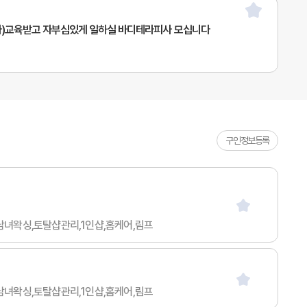
)교육받고 자부심있게 일하실 바디테라피사 모십니다
구인정보등록
,남녀왁싱,토탈샵관리,1인샵,홈케어,림프
,남녀왁싱,토탈샵관리,1인샵,홈케어,림프