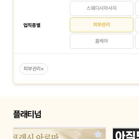
스웨디시마사지
피부관리
업직종별
홈케어
피부관리
×
플래티넘