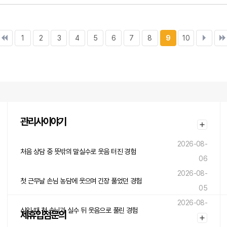
1
2
3
4
5
6
7
8
9
10
관리사이야기
2026-08-
처음 상담 중 뜻밖의 말실수로 웃음 터진 경험
06
2026-08-
첫 근무날 손님 농담에 웃으며 긴장 풀었던 경험
05
2026-08-
신입 때 첫 손님과 실수 뒤 웃음으로 풀린 경험
제휴입점문의
05