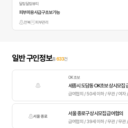
달링달링뷰티
피부미용사급구초보가능
전북
피부관리
일반 구인정보
총
633
건
OK초보
세종시 도담동 OK초보 상시모집
급여협의 / 50세 이하 / 무관 /
서울 종로구 상시모집 급여협의
서울 종로
급여협의 / 39세 이하 / 무관 /