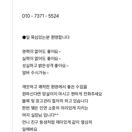
010 - 7371 - 5524
●일 욕심있는분 환영합니다
경력이 없어도 좋아요~
실력이 없어도 좋아요~
성실하고 밝은성격 좋아요~
알바 수시가능~
깨끗하고 쾌적한 환경에서 좋은 수입을
원하신다면 망설이지 마시고 편하게 전화주세요
블랙 및 광고관리 철저히 하고 있습니다
한번 맺은 인연 소중히 의리있게 지키는
여자 실장님 입니다^^
언니 친구 동생처럼 재미있게 같이 열심히
일해봐요