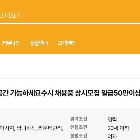
커뮤니티
상품안내
고객센터
공간 가능하세요수시 채용중 상시모집 일급50만이
경력조건
경력
연령조건
마사지
남녀왁싱
카운터관리
20세 이하
성별조건
여자