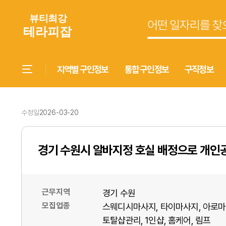
지역별 구인정보
통합 구인정보
구직정보
수정일
2026-03-20
경기 수원시 알바지정 호실 배정으로 개인
근무지역
경기 수원
모집업종
스웨디시마사지
타이마사지
아로마
토탈샵관리
1인샵
홈케어
림프