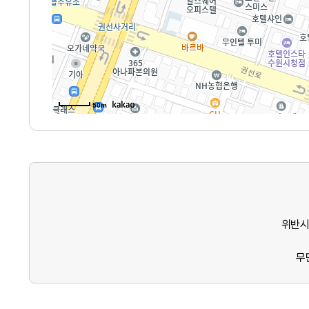
50m
위반시
무