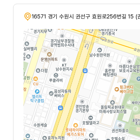
16571 경기 수원시 권선구 효원로256번길 15 