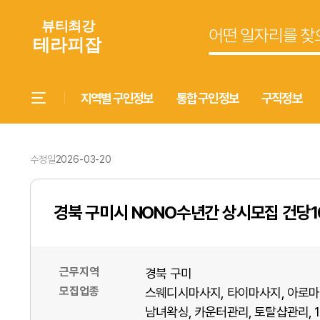
지역별 구인정보
통합 구인정보
구직정보
수정일
2026-03-20
경북 구미시 NONO수년간 상시모집 건당
근무지역
경북 구미
모집업종
스웨디시마사지
타이마사지
아로마
남녀왁싱
카운터관리
토탈샵관리