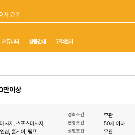
커뮤니티
상품안내
고객센터
10만이상
경력조건
무관
연령조건
마사지
스포츠마사지
50세 이하
성별조건
1인샵
홈케어
림프
무관