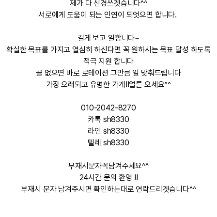
제가 다 신경쓰겟습니다^^
서로에게 도움이 되는 인연이 되엇으면 합니다.
길게 보고 일합니다~
확실한 목표를 가지고 열심히 하신다면 꼭 원하시는 목표 달성 하도록
적극 지원 합니다
콜 없으면 바로 로테이션 그만큼 일 맞춰드립니다
가장 오래되고 유명한 가게!!얼른 오세요^^
010-2042-8270
카톡 sh8330
라인 sh8330
텔레 sh8330
부재시문자꼭남겨주세요^^
24시간 문의 환영 !!
부재시 문자 남겨주시면 확인하는대로 연락드리겟습니다^^