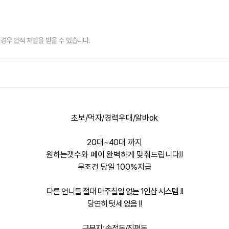
경우 법적 처벌을 받을 수 있습니다.
초보/먹자/경력우대/알바ok
20대~40대 까지
원하는갯수와 페이 완벽하게 맞춰드립니다!!
무조건 당일 100%지급
다른 언니들 절대 마주칠일 없는 1인샵 시스템 !!
당연히 텃세 없음 !!
근무지: 송정동/진평동