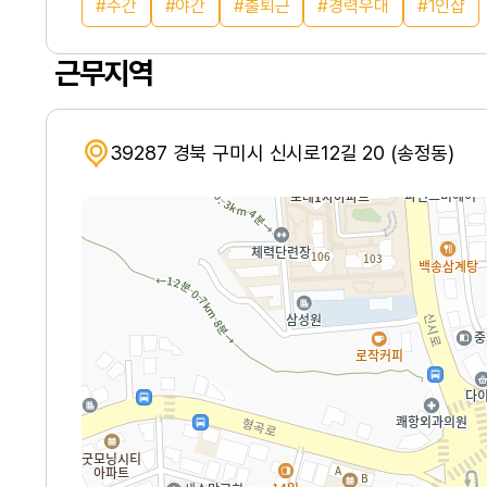
주간
야간
출퇴근
경력우대
1인샵
근무지역
39287 경북 구미시 신시로12길 20 (송정동)