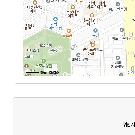
50m
위반시