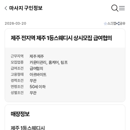
마사지 구인정보
2026-03-20
스크랩
공유
제주 전지역 제주 1등스웨디시 상시모집 급여협의
근무지역
제주 제주
모집업종
카운터관리
홈케어
림프
급여조건
급여협의
고용형태
아르바이트
경력조건
무관
연령조건
50세 이하
성별조건
무관
상호명
매장정보
1
/
1
제주 1등스웨디시