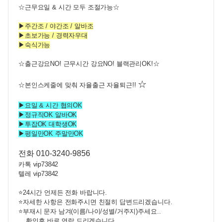
☆근무요일 & 시간 모두 조절가능☆
▶주간조 / 야간조 / 알바조
▶초보가능 / 경력자우대
▶숙식가능
☆
출근강요NO! 근무시간 강요NO! 블랙관리OK!
☆
☆
☆본인스케줄에 맞춰
자율출근 자율퇴근!!
▶요일 & 시간 협의OK
▶정규직OK 알바OK
▶투잡OK 대학생OK
▶평일만OK 주말만OK
전화 010-3240-9856
카톡 vip73842
텔레 vip73842
⭐24시간 언제든 전화 바랍니다.
⭐자세한 사항은 전화주시면 친절히 답변드리겠습니다.
⭐부재시 문자 남겨(이름/나이/성별/거주지)주세요..
확인후 바로 연락 드리겠습니다.