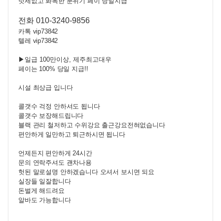
텃세없고 화목한 분위기 페이 당일지급
전화 010-3240-9856
카톡 vip73842
텔레 vip73842
▶
일급 100만이상, 제주최고대우
페이는 100% 당일 지급!!
시설 최상급 입니다
콜갯수 걱정 안하셔도 됩니다
콜갯수 보장해드립니다
블랙 관리 철저하고 수위강요 출근강요전혀없습니다
편안하게 일만하고 퇴근하시면 됩니다
언제든지 편안하게 24시간
문의 연락주셔도 괜차나용
헛된 말로설명 안하겠습니다 오셔서 보시면 되요
실장들 일잘합니다
돈벌게 해드려요
알바도 가능합니다