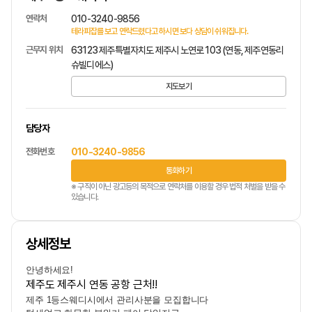
연락처
010-3240-9856
테라피잡를 보고 연락드렸다고 하시면 보다 상담이 쉬워집니다.
근무지 위치
63123 제주특별자치도 제주시 노연로 103 (연동, 제주연동리
슈빌디에스)
지도보기
담당자
전화번호
010-3240-9856
통화하기
※ 구직이 아닌 광고등의 목적으로 연락처를 이용할 경우 법적 처벌을 받을 수
있습니다.
상세정보
안녕하세요!
제주도 제주시 연동 공항 근처!!
제주
1등스웨디시
에서 관리사분을 모집합니다