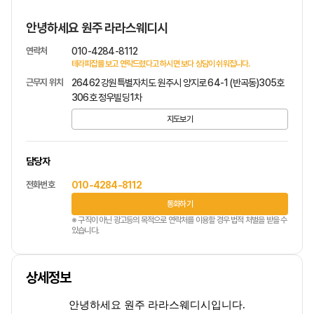
안녕하세요 원주 라라스웨디시
연락처
010-4284-8112
테라피잡를 보고 연락드렸다고 하시면 보다 상담이 쉬워집니다.
근무지 위치
26462 강원특별자치도 원주시 양지로 64-1 (반곡동)305호
306호 정우빌딩1차
지도보기
담당자
전화번호
010-4284-8112
통화하기
※ 구직이 아닌 광고등의 목적으로 연락처를 이용할 경우 법적 처벌을 받을 수
있습니다.
상세정보
안녕하세요
원주 라라스웨디시
입니다.