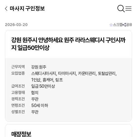
마사지 구인정보
2026-03-20
스크랩
공유
강원 원주시 안녕하세요 원주 라라스웨디시 구인시까
지 일급50만이상
근무지역
강원 원주
모집업종
스웨디시마사지
타이마사지
카운터관리
토탈샵관리
1인샵
홈케어
림프
급여조건
일급 50만이상
고용형태
협의
경력조건
무관
연령조건
50세 이하
성별조건
무관
상호명
매장정보
1
/
1