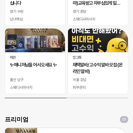
십니다
마)교육받고 자부심있게 일하
실 바디테라피사 모십니다
경기 수원
경기 분당
남녀왁싱
스웨디시마사지
헤븐
망고톡
✨ 매니저님들 어서 오세요 ✨
재택알바/ 고수익 알바 모집 (온
라인 알바)
울산 남구
서울 강남
스웨디시마사지
피부관리
프리미엄
1
/1