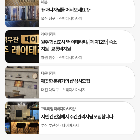
헤븐
✨ 매니저님들 어서 오세요 ✨
울산 남구
스웨디시마사지
레이테라피
원주 혁신도시 「레이테라피」│페이12만│숙소
지원│교통비지원
강원 원주
스웨디시마사지
다온테라피
깨끗한 분위기의 샵 상시모집
대전 대덕구
스웨디시마사지
프리미엄 더바디 마사지샵
서면 건전샵에서 주간관리사님 모집합니다
부산 부산진
타이마사지