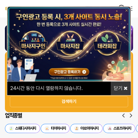
1
/
1
일자리 빠르게 찾기
상세옵션
24
시간 동안 다시 열람하지 않습니다.
닫기
검색하기
업직종별
스웨디시마사지
타이마사지
아로마마사지
스포츠마사지