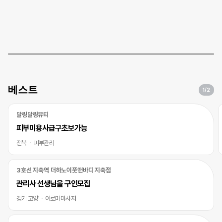
베스트
1
/2
달링달링뷰티
피부미용사급구초보가능
전북
피부관리
3호선 지축역 더하노이풋앤바디 지축점
관리사 선생님을 구인모집
경기 고양
아로마마사지