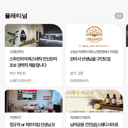
플래티넘
1
/2
스파인자이
3호선 지축역 더하노이풋앤바디 지축점
스파인자이 에스테틱 전신관리
관리사 선생님을 구인모집
초보 경력직 채용합니다
부산 부산진
경기 고양
스웨디시마사지
아로마마사지
가인미가
리프레시 아로마
정규직 or 파트타임 선생님 모
남여공용 건전샵(스웨디시아로