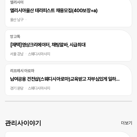
엘리시아
엘리시아울산 테라피스트 채용모집(400보장+a)
울산 남구
망고톡
[재택]영상크리에이터, 채팅알바, 시급최대
서울 강남
스웨디시마사지
리프레시 아로마
남여공용 건전샵(스웨디시아로마)교육받고 자부심있게 일하실 바디테라피사 모십니다
경기 분당
스웨디시마사지
관리사이야기
더보기